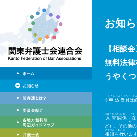
お知ら
【相談会
無料法律
うやくつ
もうしこみ
うけつけ
し
※
申込
受付
は
にゅうかん
かんけい
ざい
入管
関係
（
在
た
ど）、その
他
の
そうだん
おこな
相談
を
行
いま