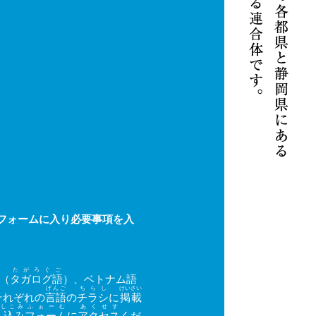
フォームに入り必要事項を入
たがろぐご
（
タガログ語
）、ベトナム語
げんご
ちらし
けいさい
それぞれの
言語
の
チラシ
に
掲載
しこみ
ふぉーむ
あくせす
し込み
フォーム
に
アクセス
くだ