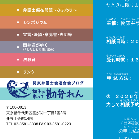
かぎ
たときに
限
りま
しゅ
さい
かん
とう
べん
主
催
：
関
東
弁
そうだん
にちじ
相談
日時
：２
うけつけ
じかん
受付
時間
：１
もうしこみ
ほうほう
申込
方法
：
ねん
① ２０２６
年
そうだん
よやく
力して
相談
予
〒100-0013
東京都千代田区霞が関一丁目1番3号
弁護士会館14階
にほんご
（
日本語
TEL 03-3581-3838 FAX 03-3581-0223
もうしこ
の
申し込
していま