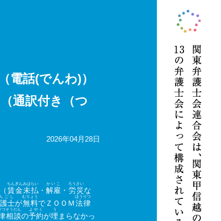
（電話(でんわ)）
)（通訳付き（つ
2026年04月28日
ちんぎん
みばらい
かいこ
ろうさい
（
賃金
未払
・
解雇
・
労災
な
んごし
むりょう
ほうりつ
護士
が
無料
でＺＯＯＭ
法律
りつ
そうだん
よやく
う
律
相談
の
予約
が
埋
まらなかっ