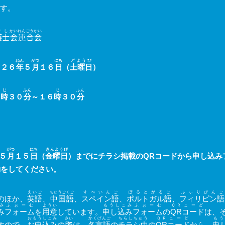
す。
ご
し
かい
れん
ごう
かい
護
士
会
連
合
会
ねん
がつ
にち
どようび
０２６
年
５
月
１６
日
（
土曜日
）
じ
ふん
じ
ふん
３
時
３０
分
～１６
時
３０
分
がつ
にち
きんようび
５
月
１５
日
（
金曜日
）までにチラシ掲載の
QR
コードから申し込み
約
をしてください。
えいご
ちゅうごくご
すぺいんご
ぽるとがるご
ふぃりぴんご
のほか、
英語
、
中国語
、
スペイン語
、
ポルトガル語
、
フィリピン語
み
ふぉーむ
ようい
もうしこみ
ふぉーむ
ＱＲ
こーど
み
フォーム
を
用意
しています。
申し込み
フォーム
の
QR
コード
は、
おもうしこみ
さい
かくげんご
ちらしちゅう
ＱＲ
こーど
もう
すので、
お申込み
の
際
は、
各言語
の
チラシ中
の
QR
コード
から、
申