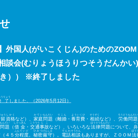
せ
】外国人(がいこくじん)のためのZOOM
相談会(むりょうほうりつそうだんかい
き）） ※終了しました
ゅうりょう
（2026年5月12日）
終了
しました。
りゅう
しかく
かてい
もんだい
りこん
よういくひ
そうぞく
ろうどう
もんだい
留
資格
など）、
家庭
問題
（
離婚
・
養育費
・
相続
など）、
労働
問題
もんだい
しゃっきん
こうつう
じこ
ほうりつ
もんだい
べ
問題
（
借金
・
交通
事故
など）
、いろいろな
法律
問題
について
、
弁
ふん
ていど
ひみつ
げんしゅ
でんわ
そうだん
ほう
す（４５
分
程度
。
秘密
厳守
）
。
電話
相談
もありますが
、ＺＯＯＭ
法