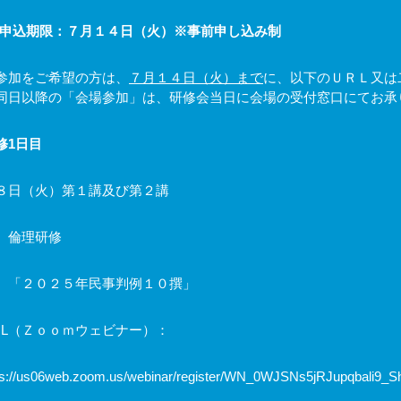
申込期限：７月１４日（火）※事前申し込み制
加をご希望の方は、
７月１４日（火）まで
に、以下のＵＲＬ又は
同日以降の「会場参加」は、研修会当日に会場の受付窓口にてお承
修
1
日目
日（火）第１講及び第２講
 倫理研修
「２０２５年民事判例１０撰」
L
（Ｚｏｏｍウェビナー）：
ps://us06web.zoom.us/webinar/register/WN_0WJSNs5jRJupqbali9_