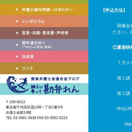
【申込方法】
研修会参
ださい。
①夏期研
７月２８
第１講
第２講 
〒100-0013
東京都千代田区霞が関一丁目1番3号
申込
UR
弁護士会館14階
TEL 03-3581-3838 FAX 03-3581-0223
htt