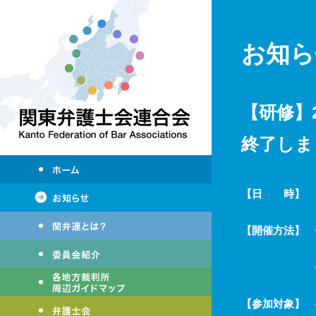
お知ら
【研修】
終了しま
【日 時】 
【開催方法】 
②ウェ
【参加対象】 