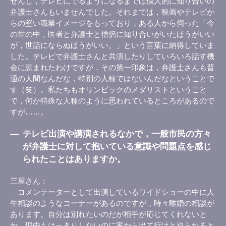
せんし，テレビにでるようになるまでは個人的に知り合いの
弁護士さんもいませんでした。それまでは，映画やテレビか
らの堅い職業イメージをもっており，ある人から伺った「今
の世の中，医者と弁護士と僧侶に知り合いがいたほうがいい
が，世話にならぬほうがいい。」という言葉に納得していま
した。テレビで弁護士さんと共演したりしていろいろ話す機
会に恵まれたわけですが，その第一印象は，弁護士さんも普
通の人間なんだな，特別の人種ではないんだなということで
す（笑）。私たちもオリンピックのメダリストということ
で，何か特殊な人種のように思われているところがあるので
すが……。
―
テレビ出演や講演されるなかで，一般市民の方々
が弁護士に対して抱いている意識や問題点を感じ
られたことはありますか。
三屋さん
コメンテーターとして出演しているワイドショーの中に人
生相談のようなコーナーがあるのですが，時々離婚の相談が
あります。自分は別れたいのだが相手が応じてくれないと
か，理由もはっきりしないのに家から出て行けと迫られると