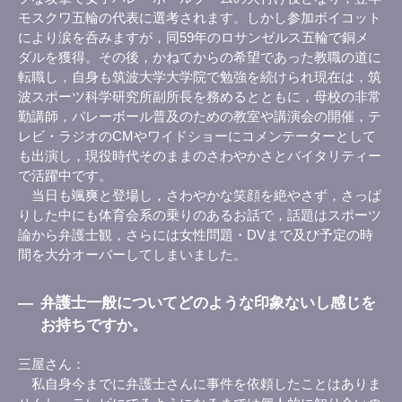
モスクワ五輪の代表に選考されます。しかし参加ボイコット
により涙を呑みますが，同59年のロサンゼルス五輪で銅メ
ダルを獲得。その後，かねてからの希望であった教職の道に
転職し，自身も筑波大学大学院で勉強を続けられ現在は，筑
波スポーツ科学研究所副所長を務めるとともに，母校の非常
勤講師，バレーボール普及のための教室や講演会の開催，テ
レビ・ラジオのCMやワイドショーにコメンテーターとして
も出演し，現役時代そのままのさわやかさとバイタリティー
で活躍中です。
当日も颯爽と登場し，さわやかな笑顔を絶やさず，さっぱ
りした中にも体育会系の乗りのあるお話で，話題はスポーツ
論から弁護士観，さらには女性問題・DVまで及び予定の時
間を大分オーバーしてしまいました。
―
弁護士一般についてどのような印象ないし感じを
お持ちですか。
三屋さん
私自身今までに弁護士さんに事件を依頼したことはありま