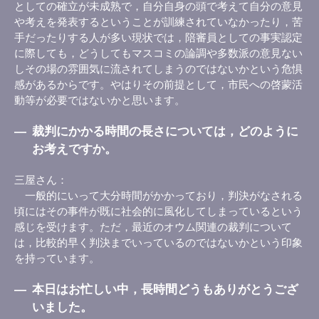
としての確立が未成熟で，自分自身の頭で考えて自分の意見
や考えを発表するということが訓練されていなかったり，苦
手だったりする人が多い現状では，陪審員としての事実認定
に際しても，どうしてもマスコミの論調や多数派の意見ない
しその場の雰囲気に流されてしまうのではないかという危惧
感があるからです。やはりその前提として，市民への啓蒙活
動等が必要ではないかと思います。
―
裁判にかかる時間の長さについては，どのように
お考えですか。
三屋さん
一般的にいって大分時間がかかっており，判決がなされる
頃にはその事件が既に社会的に風化してしまっているという
感じを受けます。ただ，最近のオウム関連の裁判について
は，比較的早く判決までいっているのではないかという印象
を持っています。
―
本日はお忙しい中，長時間どうもありがとうござ
いました。