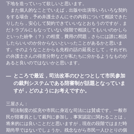
下地を造っていって欲しいと思います。
また個人的なことでいえば，出版や出演等いろいろな契約
をする場合，予め弁護士さんにその内容について相談できた
りしたら，安心して契約できていいなとおもうのですが，ま
だトラブルにもなっていない段階で相談してもいいのかしら
といった紛争（？）の程度，費用の問題，さらには誰に相談
したらいいのか分からないといったことがあるかと思いま
す。そのようなことからも先程の話の延長として，それぞれ
の弁護士さんの得意分野などが私たちに分かるようなものが
あると良いのではないかと思います。
―
ところで最近，司法改革のひとつとして市民参加
の裁判システムである陪審制が話題となっていま
すが，どのようにお考えですか。
三屋さん
司法制度の拡充や市民に身近な司法には賛成です。一般市
民が陪審員として裁判に参加し，事実認定に関わることは，
将来的には良いことだと思いますが，現在の段階ではまだ時
期尚早ではないでしょうか。残念ながら市民一人ひとりの個