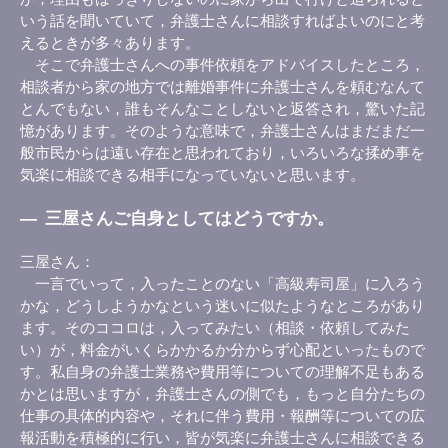
いう話を聞いていて，弁護士さんに相談すればよいのにと考
えるときが多々あります。
そこで弁護士さんへの事件依頼をアドバイスしたところ，
相談者から家の地方では離婚事件に弁護士さんを頼むなんて
とんでもない，誰もそんなことしないと返答され，驚いた記
憶があります。そのような意味で，弁護士さんはまだまだ一
般市民からは遠い存在と思われており，いろいろな揉め事を
気楽に相談できる相手になっていないと思います。
―
三屋さんご自身としてはどうですか。
三屋さん
一言でいって，入ったことのない「高級寿司屋」に入ろう
かな，どうしようかなという迷いに似たようなところがあり
ます。そのココロは，入ってみたい（相談・依頼してみた
い）が，料金がいくらかかるか分からず心配といったもので
す。私自身の弁護士業務や費用等についての理解不足もある
かとは思いますが，弁護士さんの側でも，もっと自分たちの
仕事の具体的内容や，それに伴う費用・報酬等についての広
報活動を積極的に行い，皆が気楽に弁護士さんに相談できる