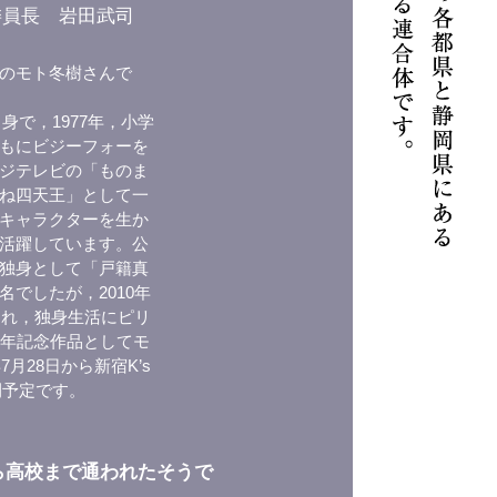
委員長 岩田武司
のモト冬樹さんで
身で，1977年，小学
もにビジーフォーを
ジテレビの「ものま
ね四天王」として一
キャラクターを生か
活躍しています。公
独身として「戸籍真
でしたが，2010年
され，独身生活にピリ
周年記念作品としてモ
月28日から新宿K’s
開予定です。
ら高校まで通われたそうで