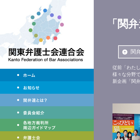
「関弁
関
従前「わた
様々な分野
新企画「関