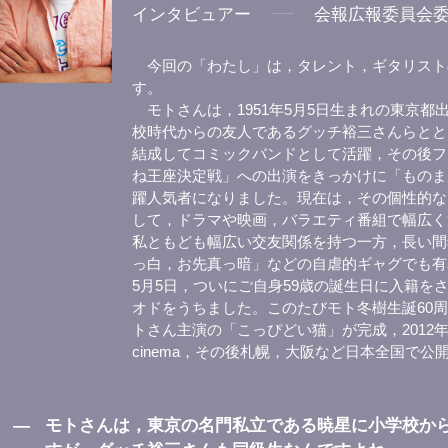
インタビュアー
会報広報委員会
今回の「わたし」は，タレント，ギタリスト
す。
モトさんは，1951年5月5日生まれの東京都出
校時代からの友人であるグッチ裕三さんらとと
結成してコミックバンドとして活躍，その後フ
ね王座決定戦」への出演をきっかけに「ものま
躍人気者になりました。現在は，その個性的な
して，ドラマや映画，バラエティ番組で幅広く
私ともども幅広い交友関係を持つ一方，長い間
っ白，お先真っ暗」などの自虐的ギャグでも有名
5月5日，ついにご自身59歳の誕生日に入籍を
オドをうちました。このたびモト冬樹生誕60
トさん主演の「こっぴどい猫」が完成，2012年7
cinema，その後札幌，大阪など日本全国で公
―
モトさんは，東京の名門私立である暁星に小学校か