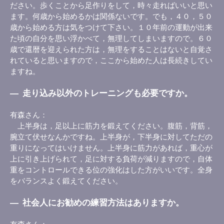
ださい。歩くことから足作りをして，時々走ればいいと思い
ます。何歳から始めるかは関係ないです。でも，４０，５０
歳から始める方は気をつけて下さい。１０年前の運動が出来
た頃の自分を思い浮かべて，無理してしまいますので。６０
歳で還暦を迎えられた方は，無理をすることはないと自覚さ
れていると思いますので，ここから始めた人は長続きしてい
ますね。
―
走り込み以外のトレーニングも必要ですか。
有森さん
上半身は，足以上に筋力を鍛えてください。腹筋，背筋，
腕立て伏せなんかですね。上半身が，下半身に対してただの
重りになってはいけません。上半身に筋力があれば，重心が
上に引き上げられて，足に対する負荷が減りますので，自体
重をコントロールできる位の強化はした方がいいです。全身
をバランスよく鍛えてください。
―
社会人にお勧めの練習方法はありますか。