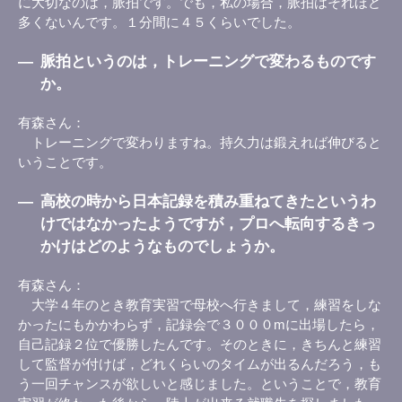
に大切なのは，脈拍です。でも，私の場合，脈拍はそれほど
多くないんです。１分間に４５くらいでした。
―
脈拍というのは，トレーニングで変わるものです
か。
有森さん
トレーニングで変わりますね。持久力は鍛えれば伸びると
いうことです。
―
高校の時から日本記録を積み重ねてきたというわ
けではなかったようですが，プロへ転向するきっ
かけはどのようなものでしょうか。
有森さん
大学４年のとき教育実習で母校へ行きまして，練習をしな
かったにもかかわらず，記録会で３０００mに出場したら，
自己記録２位で優勝したんです。そのときに，きちんと練習
して監督が付けば，どれくらいのタイムが出るんだろう，も
う一回チャンスが欲しいと感じました。ということで，教育