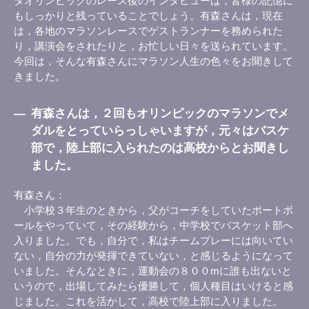
タオリンピックのレース後のインタビューは，皆様の記憶に
もしっかりと残っていることでしょう。有森さんは，現在
は，各地のマラソンレースでゲストランナーを務められた
り，講演会をされたりと，お忙しい日々を送られています。
今回は，そんな有森さんにマラソン人生の色々をお聞きして
きました。
―
有森さんは，２回もオリンピックのマラソンでメ
ダルをとっていらっしゃいますが，元々はバスケ
部で，陸上部に入られたのは高校からとお聞きし
ました。
有森さん
小学校３年生のときから，父がコーチをしていたポートボ
ールをやっていて，その経験から，中学校でバスケット部へ
入りました。でも，自分で，私はチームプレーには向いてい
ない，自分の力が発揮できていない，と感じるようになって
いました。そんなときに，運動会の８００mに誰も出ないと
いうので，出場してみたら優勝して，個人種目はいけると感
じました。これを活かして，高校で陸上部に入りました。