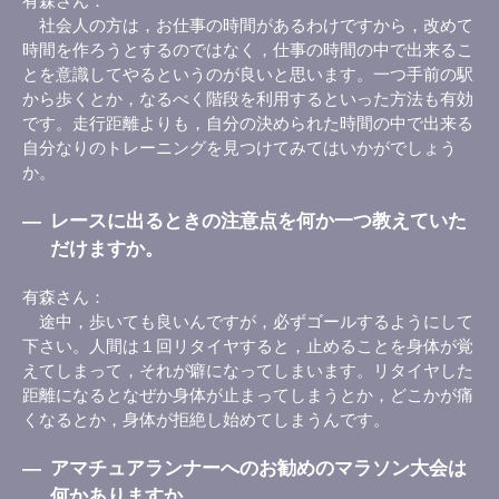
有森さん
社会人の方は，お仕事の時間があるわけですから，改めて
時間を作ろうとするのではなく，仕事の時間の中で出来るこ
とを意識してやるというのが良いと思います。一つ手前の駅
から歩くとか，なるべく階段を利用するといった方法も有効
です。走行距離よりも，自分の決められた時間の中で出来る
自分なりのトレーニングを見つけてみてはいかがでしょう
か。
―
レースに出るときの注意点を何か一つ教えていた
だけますか。
有森さん
途中，歩いても良いんですが，必ずゴールするようにして
下さい。人間は１回リタイヤすると，止めることを身体が覚
えてしまって，それが癖になってしまいます。リタイヤした
距離になるとなぜか身体が止まってしまうとか，どこかが痛
くなるとか，身体が拒絶し始めてしまうんです。
―
アマチュアランナーへのお勧めのマラソン大会は
何かありますか。