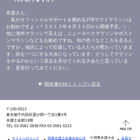
有森さん
私がオフィシャルサポートを務めるJTBマウイマラソンは
お勧めですよ（＊２０１３年９月２１日から開催予定。）。
他に海外マラソンで言えば，ニューヨークマラソンやボスト
ンマラソンなどもお勧めですね。街の色々なところを走るん
ですが，地区によって応援している人たちが変わっていきま
す。街を一つにする大会になっています。どうしてマラソン
をやるのかという原点を見せてくれる大会だと思っていま
す。是非行ってみてください。
関弁連がゆくトップへ戻る
〒100-0013
東京都千代田区霞が関一丁目1番3号
弁護士会館14階
TEL 03-3581-3838 FAX 03-3581-0223
© 関東弁護士会
サイトへのリンク
関東弁護士会連合会公式
会員サ