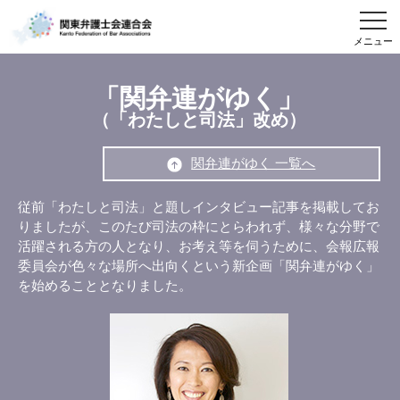
メニュー
「関弁連がゆく」
（「わたしと司法」改め）
関弁連がゆく 一覧へ
従前「わたしと司法」と題しインタビュー記事を掲載してお
りましたが、このたび司法の枠にとらわれず、様々な分野で
活躍される方の人となり、お考え等を伺うために、会報広報
委員会が色々な場所へ出向くという新企画「関弁連がゆく」
を始めることとなりました。