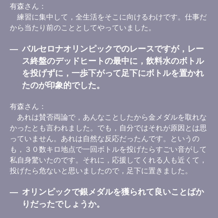
有森さん
練習に集中して，全生活をそこに向けるわけです。仕事だ
から当たり前のこととしてやっていました。
―
バルセロナオリンピックでのレースですが，レー
ス終盤のデッドヒートの最中に，飲料水のボトル
を投げずに，一歩下がって足下にボトルを置かれ
たのが印象的でした。
有森さん
あれは賛否両論で，あんなことしたから金メダルを取れな
かったとも言われました。でも，自分ではそれが原因とは思
っていません。あれは自然な反応だったんです。というの
も，３０数キロ地点で一回ボトルを投げたらすごい音がして
私自身驚いたのです。それに，応援してくれる人も近くて，
投げたら危ないと思いましたので，足下に置きました。
―
オリンピックで銀メダルを獲られて良いことばか
りだったでしょうか。