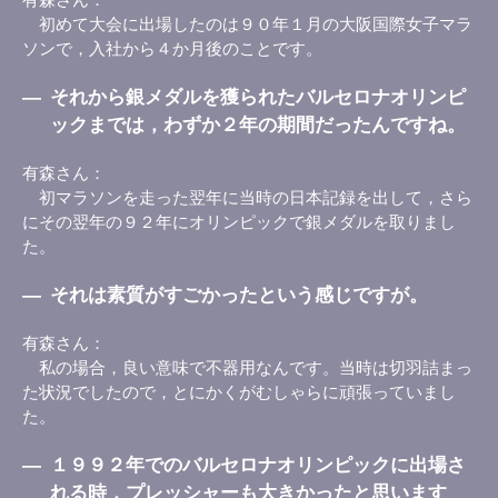
初めて大会に出場したのは９０年１月の大阪国際女子マラ
ソンで，入社から４か月後のことです。
―
それから銀メダルを獲られたバルセロナオリンピ
ックまでは，わずか２年の期間だったんですね。
有森さん
初マラソンを走った翌年に当時の日本記録を出して，さら
にその翌年の９２年にオリンピックで銀メダルを取りまし
た。
―
それは素質がすごかったという感じですが。
有森さん
私の場合，良い意味で不器用なんです。当時は切羽詰まっ
た状況でしたので，とにかくがむしゃらに頑張っていまし
た。
―
１９９２年でのバルセロナオリンピックに出場さ
れる時，プレッシャーも大きかったと思います