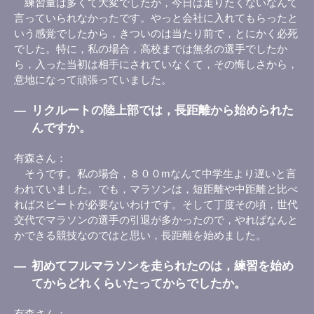
練習量は多くて大変でしたが，今日は走りたくないなんて
言っていられなかったです。やっと会社に入れてもらったと
いう感覚でしたから，きついのは当たり前で，とにかく必死
でした。特に，私の場合，高校までは無名の選手でしたか
ら，入った当初は相手にされていなくて，その悔しさから，
意地になって頑張っていました。
―
リクルートの陸上部では，長距離から始められた
んですか。
有森さん
そうです。私の場合，８００mなんて中学生より遅いと言
われていました。でも，マラソンは，短距離や中距離と比べ
ればスピートが必要ないわけです。そして丁度その頃，世代
交代でマラソンの選手の引退が多かったので，やればなんと
かできる競技なのではと思い，長距離を始めました。
―
初めてフルマラソンを走られたのは，練習を始め
てからどれくらいたってからでしたか。
有森さん