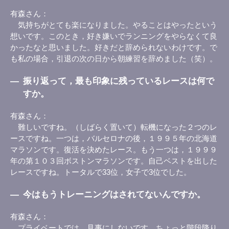
有森さん
気持ちがとても楽になりました。やることはやったという
想いです。このとき，好き嫌いでランニングをやらなくて良
かったなと思いました。好きだと辞められないわけです。で
も私の場合，引退の次の日から朝練習を辞めました（笑）。
―
振り返って，最も印象に残っているレースは何で
すか。
有森さん
難しいですね。（しばらく置いて）転機になった２つのレ
ースですね。一つは，バルセロナの後，１９９５年の北海道
マラソンです。復活を決めたレース。もう一つは，１９９９
年の第１０３回ボストンマラソンです。自己ベストを出した
レースですね。トータルで33位，女子で3位でした。
―
今はもうトレーニングはされてないんですか。
有森さん
プライベートでは，見事にしないです。ちょっと階段降り