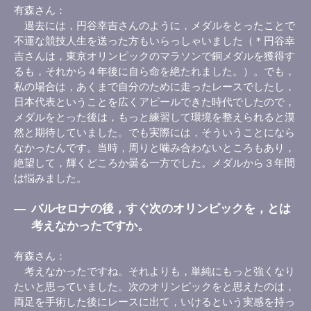
有森さん
過去には，円谷幸吉さんのように，メダルをとったことで
不運な競技人生を送った方もいらっしゃいました（＊円谷幸
吉さんは，東京オリンピックのマラソンで銅メダルを獲得す
るも，それから４年後に自ら命を絶たれました。）。でも，
私の場合は，あくまで自分のために走ったレースでしたし，
日本代表ということを広くアピールできた時代でしたので，
メダルをとった後は，もっと練習して環境を整えられると漠
然と期待していました。でも実際には，そういうことになら
なかったんです。当時，周りと噛み合わないところもあり，
絶望して，輝くどころか曇る一方でした。メダルから３年間
は悩みました。
―
バルセロナの後，すぐ次のオリンピックを，とは
考えなかったですか。
有森さん
考えなかったですね。それよりも，単純にもっと強くなり
たいと思っていました。次のオリンピックをと思えたのは，
両足を手術した後にレースに出て，いけるという実感を持っ