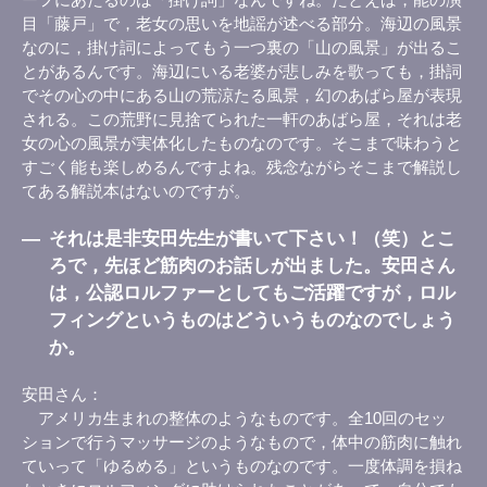
目「藤戸」で，老女の思いを地謡が述べる部分。海辺の風景
なのに，掛け詞によってもう一つ裏の「山の風景」が出るこ
とがあるんです。海辺にいる老婆が悲しみを歌っても，掛詞
でその心の中にある山の荒涼たる風景，幻のあばら屋が表現
される。この荒野に見捨てられた一軒のあばら屋，それは老
女の心の風景が実体化したものなのです。そこまで味わうと
すごく能も楽しめるんですよね。残念ながらそこまで解説し
てある解説本はないのですが。
―
それは是非安田先生が書いて下さい！（笑）とこ
ろで，先ほど筋肉のお話しが出ました。安田さん
は，公認ロルファーとしてもご活躍ですが，ロル
フィングというものはどういうものなのでしょう
か。
安田さん
アメリカ生まれの整体のようなものです。全10回のセッ
ションで行うマッサージのようなもので，体中の筋肉に触れ
ていって「ゆるめる」というものなのです。一度体調を損ね