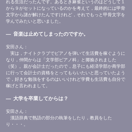
れる生活だったんです。あるとき麻雀というのはどうして１
から９がセットになっているのかを考えて，最終的には甲骨
文字から謎が解けたんですけれど，それでもっと甲骨文字を
学んでみたいと思いました。
―
音楽は止めてしまったのですか。
安田さん
実は，ナイトクラブでピアノを弾いて生活費を稼ぐように
なり，仲間からは「文学部ピアノ科」と揶揄されました
（笑）。親が会計士だったので，息子にも経済学部か商学部
に行って会計士の資格をとってもらいたいと思っていたよう
で，好きな勉強をするのはいいけれど学費も生活費も自分で
稼げと言われまして。
―
大学を卒業してからは？
安田さん
漢語辞典で熟語の部分の執筆をしたり，教員をした
り・・・。