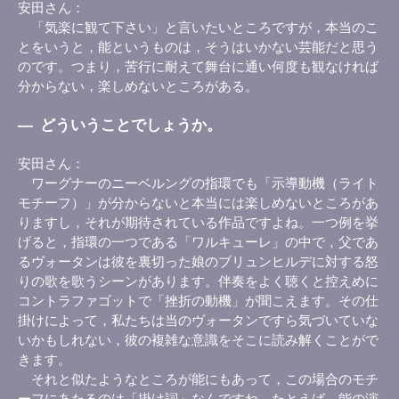
安田さん
「気楽に観て下さい」と言いたいところですが，本当のこ
とをいうと，能というものは，そうはいかない芸能だと思う
のです。つまり，苦行に耐えて舞台に通い何度も観なければ
分からない，楽しめないところがある。
―
どういうことでしょうか。
安田さん
ワーグナーのニーベルングの指環でも「示導動機（ライト
モチーフ）」が分からないと本当には楽しめないところがあ
りますし，それが期待されている作品ですよね。一つ例を挙
げると，指環の一つである「ワルキューレ」の中で，父であ
るヴォータンは彼を裏切った娘のブリュンヒルデに対する怒
りの歌を歌うシーンがあります。伴奏をよく聴くと控えめに
コントラファゴットで「挫折の動機」が聞こえます。その仕
掛けによって，私たちは当のヴォータンですら気づいていな
いかもしれない，彼の複雑な意識をそこに読み解くことがで
きます。
それと似たようなところが能にもあって，この場合のモチ
ーフにあたるのは「掛け詞」なんですね。たとえば，能の演