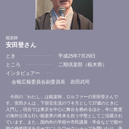
能楽師
安田登さん
とき
平成25年7月29日
ところ
二期倶楽部（栃木県）
インタビュアー
会報広報委員会副委員長 岩田武司
今回の「わたし」は能楽師，ロルファーの安田登さんで
す。安田さんは，下掛宝生流のワキ方として27歳のときに
入門し，現在では東京を中心に舞台を務めるほか，年に数度
の海外公演も行い能楽界の将来を担う中堅としてご活躍され
ています。また，国内外の学校や市民講座・学会などで能や
能の身体技法をテーマにしたワークショップを開いたり，寺