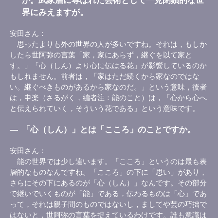
か。武家層に尊ばれた芸術として一見閉鎖的な世
界にみえますが。
安田さん
思ったよりも外の世界の人が多いですね。それは，もしか
したら世阿弥の言葉「家，家にあらず，継ぐを以て家と
す。」「心（しん）より心に伝はる花」が影響しているのか
もしれません。前者は，「家はただ続くから家なのではな
い。継ぐべきものがあるから家なのだ。」という意味，後者
は，申楽（さるがく，編者注：能のこと）は，「心から心へ
と伝えられていく，そういう花である」という意味です。
―
「心（しん）」とは「こころ」のことですか。
安田さん
能の世界では少し違います。「こころ」というのは最も表
層的なものなんですね。「こころ」の下に「思い」があり，
さらにその下にあるのが「心（しん）」なんです。その部分
で継いでいくものが「能」である，伝わるものは「心」であ
って，それは親子間のものではないし，ましてや芸の巧拙で
はないと，世阿弥の言葉を捉えているわけです。誰も意識は