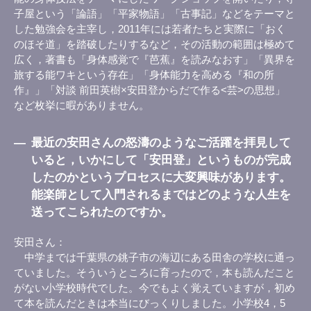
子屋という「論語」「平家物語」「古事記」などをテーマと
した勉強会を主宰し，2011年には若者たちと実際に「おく
のほそ道」を踏破したりするなど，その活動の範囲は極めて
広く，著書も「身体感覚で『芭蕉』を読みなおす」「異界を
旅する能ワキという存在」「身体能力を高める『和の所
作』」「対談 前田英樹×安田登からだで作る<芸>の思想」
など枚挙に暇がありません。
―
最近の安田さんの怒濤のようなご活躍を拝見して
いると，いかにして「安田登」というものが完成
したのかというプロセスに大変興味があります。
能楽師として入門されるまではどのような人生を
送ってこられたのですか。
安田さん
中学までは千葉県の銚子市の海辺にある田舎の学校に通っ
ていました。そういうところに育ったので，本も読んだこと
がない小学校時代でした。今でもよく覚えていますが，初め
て本を読んだときは本当にびっくりしました。小学校4，5