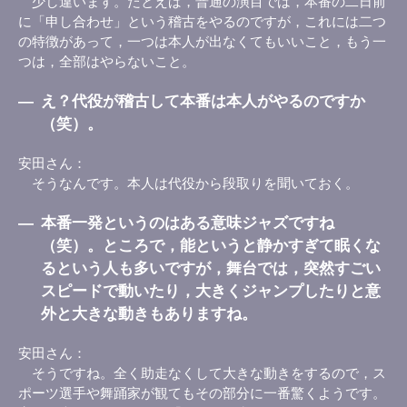
少し違います。たとえば，普通の演目では，本番の二日前
に「申し合わせ」という稽古をやるのですが，これには二つ
の特徴があって，一つは本人が出なくてもいいこと，もう一
つは，全部はやらないこと。
―
え？代役が稽古して本番は本人がやるのですか
（笑）。
安田さん
そうなんです。本人は代役から段取りを聞いておく。
―
本番一発というのはある意味ジャズですね
（笑）。ところで，能というと静かすぎて眠くな
るという人も多いですが，舞台では，突然すごい
スピードで動いたり，大きくジャンプしたりと意
外と大きな動きもありますね。
安田さん
そうですね。全く助走なくして大きな動きをするので，ス
ポーツ選手や舞踊家が観てもその部分に一番驚くようです。