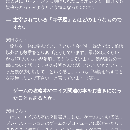
たときにロルフィングに助けられたことがあって，自分でも
資格をとってみようという気になったのです。
―
主宰されている「寺子屋」とはどのようなもので
すか。
安田さん
論語を一緒に学んでいこうという会です。最近では，論語
以外にも数学をとりあげたりしています。常時30人くらい
から100人くらいが参加してもらっています。僕が論語の一
部について話して，その後皆さんで話し合っていただいて，
また僕が少し話して，という感じ。いつも「結論を出すこと
を期待しないで下さい」と言っています（笑）。
―
ゲームの攻略本やエイズ関連の本をお書きになっ
たこともあるとか。
安田さん
はい。エイズの本は２冊書きました。ゲームについては，
プレイステーションのゲームのプロデュースに関わったり，
３ＤＣＧ（編者注：３次元コンピュータ・グラフィックス）