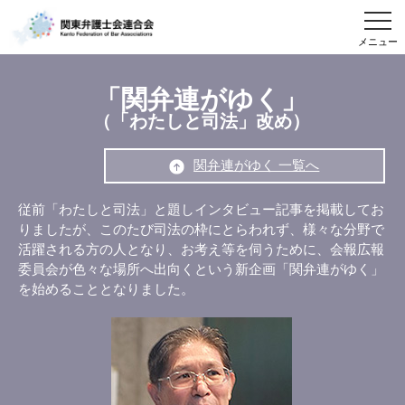
メニュー
「関弁連がゆく」
（「わたしと司法」改め）
関弁連がゆく 一覧へ
従前「わたしと司法」と題しインタビュー記事を掲載してお
りましたが、このたび司法の枠にとらわれず、様々な分野で
活躍される方の人となり、お考え等を伺うために、会報広報
委員会が色々な場所へ出向くという新企画「関弁連がゆく」
を始めることとなりました。