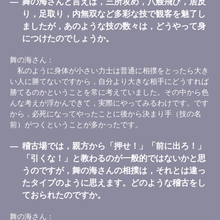
―
舞の海さんと言えば，三所攻め，八艘飛び，居反
り，足取り，内無双など多彩な技で観客を魅了し
ましたが，あのような技の数々は，どうやって身
につけたのでしょうか。
舞の海さん
私のように身体が小さい力士は普通に相撲をとったら大き
い人に勝てないですから，自分より大きな相手にどうすれば
勝てるのかということを常に考えていました。その中から色
んな考えが浮かんできて，実際にやってみるわけです。です
から，必死になってやったことに後から決まり手（技の名
前）がつくということが多かったです。
―
稽古場では，親方から「押せ！」「前に出ろ！」
「引くな！」と教わるのが一般的ではないかと思
うのですが，舞の海さんの相撲は，それとは違っ
たタイプのように思えます。どのような稽古をし
ておられたのですか。
舞の海さん