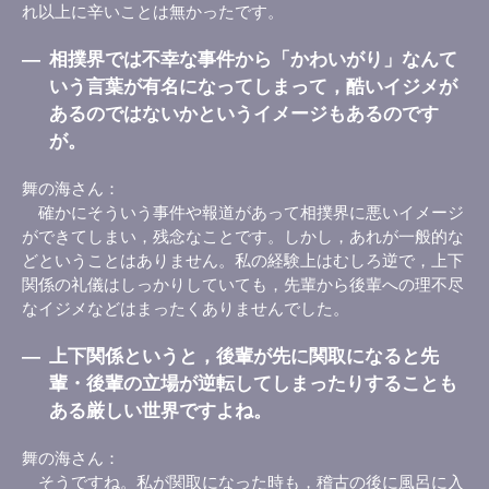
れ以上に辛いことは無かったです。
―
相撲界では不幸な事件から「かわいがり」なんて
いう言葉が有名になってしまって，酷いイジメが
あるのではないかというイメージもあるのです
が。
舞の海さん
確かにそういう事件や報道があって相撲界に悪いイメージ
ができてしまい，残念なことです。しかし，あれが一般的な
どということはありません。私の経験上はむしろ逆で，上下
関係の礼儀はしっかりしていても，先輩から後輩への理不尽
なイジメなどはまったくありませんでした。
―
上下関係というと，後輩が先に関取になると先
輩・後輩の立場が逆転してしまったりすることも
ある厳しい世界ですよね。
舞の海さん
そうですね。私が関取になった時も，稽古の後に風呂に入