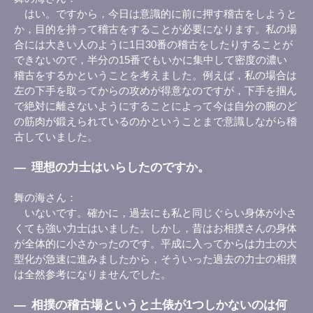
はい。ですから，今日は意識的に前に押す稽古をしようと
か，目的を持って稽古をすることが必要になります。私の場
合には大きい人のように1日30番の稽古をしたりすることが
できないので，半分の15番でもいかに集中して密度の濃い
稽古をするかということを考えました。例えば，私の場合は
左の下手を取ってからの攻めが得意なのですが，下手を掴ん
で絶対に離さないようにすることによって今は自分の腕のど
の筋肉が鍛えられているのかということまで意識しながら稽
古していました。
―
理想の力士はいらしたのですか。
舞の海さん
いないです。確かに，過去にも私と同じぐらい身体が小さ
くても強い力士はいました。しかし，昔はお相撲さんの身体
が全体的に小さかったのです。平成に入ってからは力士の大
型化が急速に進みましたから，そういった過去の力士の相撲
は全然参考になりませんでした。
―
相撲の稽古場というと土俵が1つしかないのは何