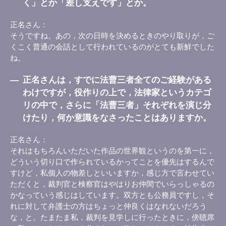
く」とか「差し支えです」とか。
正名さん
そうですね。あの，次の日時を決めるときのやり取りが，ご
くこく普通の会話として行われているのがとても新鮮でした
ね。
―
正名さんは，すでに法曹三者全てのご経験がある
わけですが，役作りの上で，法律家というカテゴ
リの中で，さらに「法曹三者」それぞれを演じ分
けたり，何か意識をなさったことはありますか。
正名さん
それはもちろんいただいた作品の世界観というのを第一に，
どういう切り口で作られているかってことを優先はするんで
すけど，私個人の物差しといいますか，感じ方で言わせてい
ただくと，裁判官と検察官はやはりお仲間でいらっしゃるの
かなっていう感じはしています。双方とも公務員ですし，そ
れに対して弁護士の方はちょっと仲良くはなれないだろう
な，と。たまたま私，裁判を見学しに行ったときに，傍聴席