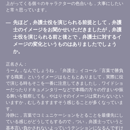
上がってくる個々のキャラクターの色合いも，大事にしたい
と常々思っています。
―
先ほど，弁護士役を演じられる前提として，弁護
士のイメージをお聞かせいただきましたが，弁護
士役を演じられる前と後とで，弁護士に対するイ
メージの変化というものはありましたでしょう
か。
正名さん
うーん，なんでしょうね，「弁護士」イコール「言葉で勝負
する職業」というイメージはもともとありまして，実際に役
で演じる時もそこを一番に注意してきましたし，ワイドショ
ーだったりドキュメンタリーなどで本職の方々の佇まいや振
る舞いを観察しても，やはりそのイメージは変わらないとい
いますか，むしろますますそう感じることが多くなっていま
す。
冷静に，言葉でコミュニケーションをとることを最優先にし
ている感じがどうしてもするので，つい，弁護士っていうと
基本言い負かされないよっていうテンションになるんですけ