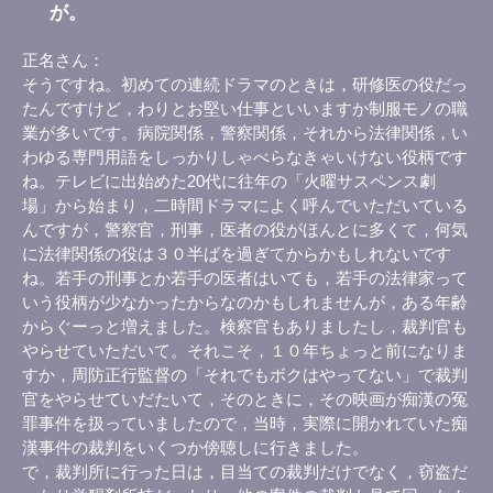
が。
正名さん
そうですね。初めての連続ドラマのときは，研修医の役だっ
たんですけど，わりとお堅い仕事といいますか制服モノの職
業が多いです。病院関係，警察関係，それから法律関係，い
わゆる専門用語をしっかりしゃべらなきゃいけない役柄です
ね。テレビに出始めた20代に往年の「火曜サスペンス劇
場」から始まり，二時間ドラマによく呼んでいただいている
んですが，警察官，刑事，医者の役がほんとに多くて，何気
に法律関係の役は３０半ばを過ぎてからかもしれないです
ね。若手の刑事とか若手の医者はいても，若手の法律家って
いう役柄が少なかったからなのかもしれませんが，ある年齢
からぐーっと増えました。検察官もありましたし，裁判官も
やらせていただいて。それこそ，１０年ちょっと前になりま
すか，周防正行監督の「それでもボクはやってない」で裁判
官をやらせていだたいて，そのときに，その映画が痴漢の冤
罪事件を扱っていましたので，当時，実際に開かれていた痴
漢事件の裁判をいくつか傍聴しに行きました。
で，裁判所に行った日は，目当ての裁判だけでなく，窃盗だ