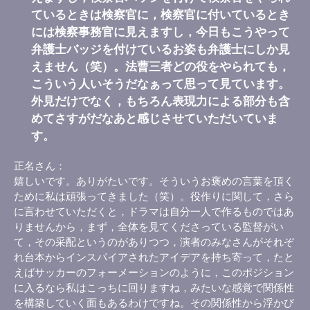
ているときは検察官に，検察官に付いているとき
には検察事務官に見えますし，今日もこうやって
弁護士バッジを付けているお姿も弁護士にしか見
えません（笑）。法曹三者どの役をやられても，
こういう人いそうだなぁって思って見ています。
外見だけでなく，もちろん表現力による部分も含
めてさすがだなあと感じさせていただいていま
す。
正名さん
嬉しいです。ありがたいです。そういうお褒めの言葉を頂く
ために私は頑張ってきました（笑）。役作りに関して，さら
に言わせていただくと，ドラマは自分一人で作るものではあ
りませんから，まず，全体を見てくださっている監督がい
て，その采配というのがありつつ，演者のみなさんがそれぞ
れ台本からインスパイアされたアイデアを持ち寄って，たと
えばサッカーのフォーメーションのように，このポジション
に入るなら私はこっちに回りますね，みたいな感覚で関係性
を構築していく面もあるわけですね。その関係性から浮かび