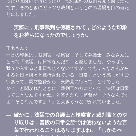
ったり覚醒剤所持だったり，他の案件の裁判も見て回ったん
です。そのときにガッツリ裁判というものの現場を目の当た
りにしました。
―
実際に，刑事裁判を傍聴されて，どのような印象
をお持ちになったのでしょうか。
正名さん
一番の印象は，裁判官，検察官，そして弁護士，みなさんに
とって「法廷」は日常なんだな，と感じました。やっぱり
我々からすると非日常じゃないですか，でも，みなさんから
すると日々淡々と遂行されている「日常」という感じがすご
いあって。周防監督から「実際見に行って，どうでした
か？」と聞かれたときに「裁判官の方にとって，法廷は日常
ってことなんですかね」と答えたら，監督が「そうなんです
よ！そこなんですよ！」と大きくうなづかれていました。
―
確かに，法廷での弁護士と検察官と裁判官とのや
り取りは，普段の日常会話では使わないような言
葉で行われることはありますよね。「しかるべ