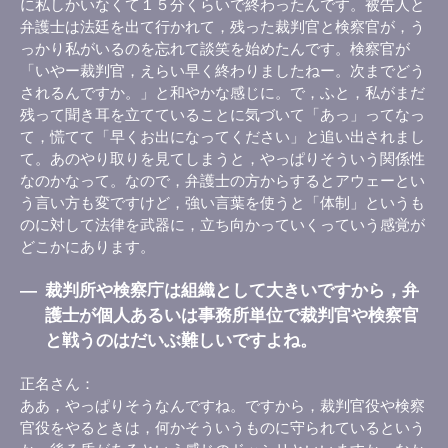
に私しかいなくて１５分くらいで終わったんです。被告人と
弁護士は法廷を出て行かれて，残った裁判官と検察官が，う
っかり私がいるのを忘れて談笑を始めたんです。検察官が
「いやー裁判官，えらい早く終わりましたねー。次までどう
されるんですか。」と和やかな感じに。で，ふと，私がまだ
残って聞き耳を立てていることに気づいて「あっ」ってなっ
て，慌てて「早くお出になってください」と追い出されまし
て。あのやり取りを見てしまうと，やっぱりそういう関係性
なのかなって。なので，弁護士の方からするとアウェーとい
う言い方も変ですけど，強い言葉を使うと「体制」というも
のに対して法律を武器に，立ち向かっていくっていう感覚が
どこかにあります。
―
裁判所や検察庁は組織として大きいですから，弁
護士が個人あるいは事務所単位で裁判官や検察官
と戦うのはだいぶ難しいですよね。
正名さん
ああ，やっぱりそうなんですね。ですから，裁判官役や検察
官役をやるときは，何かそういうものに守られているという