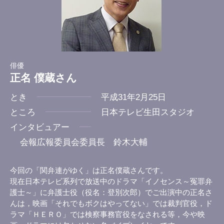
俳優
正名 僕蔵さん
とき
平成31年2月25日
ところ
日本テレビ生田スタジオ
インタビュアー
会報広報委員会委員長 鈴木大輔
今回の「関弁連がゆく」は正名僕蔵さんです。
現在日本テレビ系列で放送中のドラマ「イノセンス～冤罪弁
護士～」に弁護士役（役名：登別次郎）でご出演中の正名さ
んは，映画「それでもボクはやってない」では裁判官役，ド
ラマ「ＨＥＲＯ」では検察事務官役をなされる等，今や映