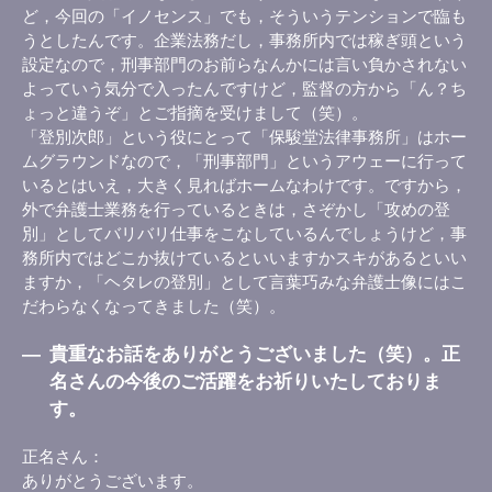
ど，今回の「イノセンス」でも，そういうテンションで臨も
うとしたんです。企業法務だし，事務所内では稼ぎ頭という
設定なので，刑事部門のお前らなんかには言い負かされない
よっていう気分で入ったんですけど，監督の方から「ん？ち
ょっと違うぞ」とご指摘を受けまして（笑）。
「登別次郎」という役にとって「保駿堂法律事務所」はホー
ムグラウンドなので，「刑事部門」というアウェーに行って
いるとはいえ，大きく見ればホームなわけです。ですから，
外で弁護士業務を行っているときは，さぞかし「攻めの登
別」としてバリバリ仕事をこなしているんでしょうけど，事
務所内ではどこか抜けているといいますかスキがあるといい
ますか，「ヘタレの登別」として言葉巧みな弁護士像にはこ
だわらなくなってきました（笑）。
―
貴重なお話をありがとうございました（笑）。正
名さんの今後のご活躍をお祈りいたしておりま
す。
正名さん
ありがとうございます。