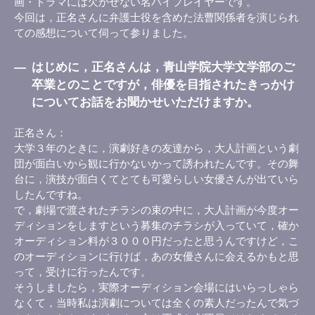
画・ドラマには欠かせない名バイプレイヤーです。
今回は，正名さんに弁護士役を含めた法曹関係者を演じられ
ての感想について伺って参りました。
―
はじめに，正名さんは，青山学院大学文学部のご
卒業とのことですが，俳優を目指されたきっかけ
についてお話をお聞かせいただけますか。
正名さん
大学３年のときに，演劇好きの友達から，大人計画という劇
団が面白いから観に行かないかって誘われたんです。その舞
台に，演技が面白くてとても可愛らしい女優さんが出ていら
したんですね。
で，劇場で渡されたチラシの束の中に，大人計画が今度オー
ディションをしますという募集のチラシが入っていて，確か
オーディション料が３０００円だったと思うんですけど，こ
のオーディションに行けば，あの女優さんに会えるかもと思
って，受けに行ったんです。
そうしましたら，実際オーディション会場にはいらっしゃら
なくて，当時私は演劇については全くの素人だったんで気づ