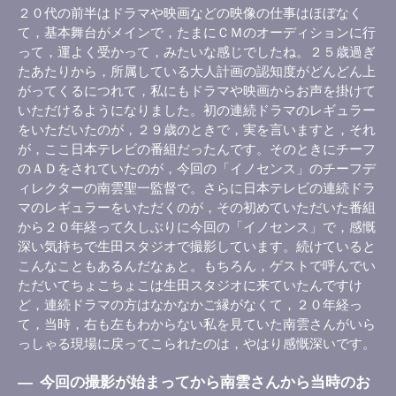
２０代の前半はドラマや映画などの映像の仕事はほぼなく
て，基本舞台がメインで，たまにＣＭのオーディションに行
って，運よく受かって，みたいな感じでしたね。２５歳過ぎ
たあたりから，所属している大人計画の認知度がどんどん上
がってくるにつれて，私にもドラマや映画からお声を掛けて
いただけるようになりました。初の連続ドラマのレギュラー
をいただいたのが，２９歳のときで，実を言いますと，それ
が，ここ日本テレビの番組だったんです。そのときにチーフ
のＡＤをされていたのが，今回の「イノセンス」のチーフデ
ィレクターの南雲聖一監督で。さらに日本テレビの連続ドラ
マのレギュラーをいただくのが，その初めていただいた番組
から２０年経って久しぶりに今回の「イノセンス」で，感慨
深い気持ちで生田スタジオで撮影しています。続けていると
こんなこともあるんだなぁと。もちろん，ゲストで呼んでい
ただいてちょこちょこは生田スタジオに来ていたんですけ
ど，連続ドラマの方はなかなかご縁がなくて，２０年経っ
て，当時，右も左もわからない私を見ていた南雲さんがいら
っしゃる現場に戻ってこられたのは，やはり感慨深いです。
―
今回の撮影が始まってから南雲さんから当時のお