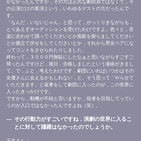
かなかったんですが，その方は正式な劇団員ではなくて，そ
の公演だけの客演という，いわゆるゲストの方だったんで
す。
「なんだ，いないじゃん」と思って，がっくりきながらも，
とりあえずオーディションを受けたわけですよ。色々と，音
楽に合わせて踊ってくださいとか風船を膨らましてください
とか腕立て伏せをしてくださいとか，それから男女ペアにな
ってコントをさせられたりしました。
終わって，３０００円無駄にしたなぁと思いながらすごすご
帰ったんですけど，後日，合格しましたという連絡がきまし
て。で，ふと，考えたわけです，劇団にいればいつかはその
女優さんに会えるかもしれない，と。そう思って「やらせて
いただきます」と返事をして劇団に入ったのが，この世界に
入ったきっかけです。
ですから，動機が不純と言いますか，役者を目指してってい
うのが入口ではなかったんですよね（笑）。
―
その行動力がすごいですね，演劇の世界に入るこ
とに対して躊躇はなかったのでしょうか。
正名さん