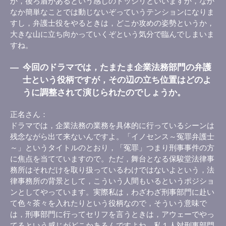
か，後ろ盾があるという感じのドッシリといいますか，なか
なか簡単なことでは動じないぞっていうテンションになりま
すし，弁護士役をやるときは，どこか攻めの姿勢というか，
大きな山に立ち向かっていくぞという気分で臨んでしまいま
すね。
―
今回のドラマでは，たまたま企業法務部門の弁護
士という役柄ですが，その辺の立ち位置はどのよ
うに調整されて演じられたのでしょうか。
正名さん
ドラマでは，企業法務の業務を具体的に行っているシーンは
残念ながら出て来ないんですよ。「イノセンス～冤罪弁護士
～」というタイトルのとおり，「冤罪」つまり刑事事件の方
に焦点を当てていますので。ただ，舞台となる保駿堂法律事
務所はそれだけを取り扱っているわけではないよという，法
律事務所の背景として，こういう人間もいるというポジショ
ンとしてやっています。実際私は，わざわざ刑事部門に赴い
て色々茶々を入れたりという役柄なので，そういう意味で
は，刑事部門に行ってセリフを言うときは，アウェーでやっ
てるという感じがどこかあるんですよね。私１人対刑事部門