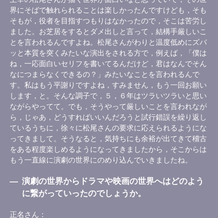
界にそばで触れられることは楽しかったんですけども，そも
そもが，役者を目指すつもりはなかったので，そこは苦労し
ました。お芝居をするとダメ出しと言って，結構手厳しいこ
とを言われるんですよね。松尾さんがわりと温度低めにズバ
ッと本質を突くみたいな演出をされる方で，例えば，「僕は
ね，一応面白いセリフを書いてるんだけど，君はなんでそん
なにつまらなくできるの？」みたいなことを言われるんで
す。私はもう平謝りですよね，すみません，もう一回お願い
します，と。そんな調子で，５，６年はツラいツラいと思い
ながらやってて。でも，そうやって厳しいことを言われなが
ら，じゃあ，どうすればいいんだろうと試行錯誤を繰り返し
ているうちに，徐々に松尾さんの要求に応えられるようにな
ってきまして。そうなると，気持ちにも余裕が出てきて稽古
をある程度楽しめるようになってきましたから，そこからは
もう一直線に演劇の世界にのめり込んでいきましたね。
―
演劇の世界からドラマや映画の世界へはどのよう
に繋がっていったのでしょうか。
正名さん