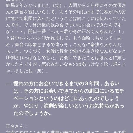
結局３年かかりました（笑）。入団から３年後にその女優さ
んが舞台を観にいらして。もうその頃にはすでに私がその方
に憧れて劇団に入ったということは向こうには伝わっていた
んです。で，終演後の飲み会でついにお会いできたんです
が・・・。開口一番「へぇ～君がその正名くんなんだ～！」
と背中をバンバン叩かれまして。もう面喰っちゃって，あ
れ，舞台の印象とまるで違うぞ，こんなに豪快な人なんだ
ぁ，と。つくづく，女優は舞台で化ける生き物なんだなぁと
圧倒されっぱなしでした。お会いできたことはほんとに嬉し
かったんですが，恋心みたいなものはあっけなく吹っ飛んじ
ゃいましたね（笑）。
―
憧れの方にお会いできるまでの３年間，あるい
は，その方にお会いできてからの劇団にいるモチ
ベーションというのはどこにあったのでしょう
か。やはり，演劇が楽しいというお気持ちがあっ
たのでしょうか。
正名さん
主宰の松尾さんが描く世界が面白いなと思っていて，その世