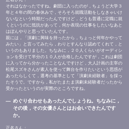
それはなかったですね。劇団に入ったのが，ちょうど大学３
年と４年の間の春休みで，そろそろ就職活動をしなきゃいけ
ないなという時期だったんですけど，どうも普通に定職に就
くというのに抵抗があって，何か表現の仕事をしたいなあと
はぼんやりと思っていたんです。
親には，「演劇に興味を持ったから，ちょっと何年かやって
みたい」と言ってみたら，わりとすんなり認めてくれて，と
いうのもありました。ちなみに，２０人くらいがオーディシ
ョンを受けて半分の１０人が合格したんですが，これは劇団
に入ってから分かったことなんですけど，大人計画の主宰の
松尾スズキさんが素人を使って舞台を作りたいという思惑が
あったらしくて，選考の基準として「演劇未経験者」を採っ
たそうで。ですから，私がたまたま演劇未経験者だったから
受かったというのが実際のところですね。
―
めぐり合わせもあったんでしょうね。ちなみに，
その後，その女優さんとはお会いできたんです
か。
正名さん