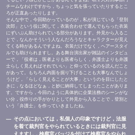
チームなわけですから，ちょっと気を張っていたりするとこ
ろが正直あったりします。
そんな中で，今回助かっているのが，私が演じている「登別
次郎」という役に関して，衣装合わせで選んでもらった衣装
にずいぶん助けられている部分があります。外見から入るこ
とで，なんかそういう人なんだろうなとキャラクターが見え
てくる時があるんですよね。衣装だけでなく，ヘアースタイ
ルでも助けられますし。ある舞台演出家が雑誌のインタビュ
ーで，「役者は，医者よりも医者らしく，弁護士よりも弁護
士らしく見えればそれでいい」と仰っているのを読んだこと
があって。もちろん内面を掘り下げることも大事なんでしょ
うけど，「らしく見えることが大事」というのを目にしたと
きに，なるほどなぁ，と妙に納得してしまったことがありま
す。ですから，今回のように具体的に企業法務のシーンがな
い分，役作りの手がかりとして外見から入ることで，登別と
いう「弁護士」を作っていきましたね。
―
その点においては，私個人の印象ですけど，法服
を着て裁判官をやられているときには裁判官に見
えますし，検察官バッジを付けて検察官をやられ