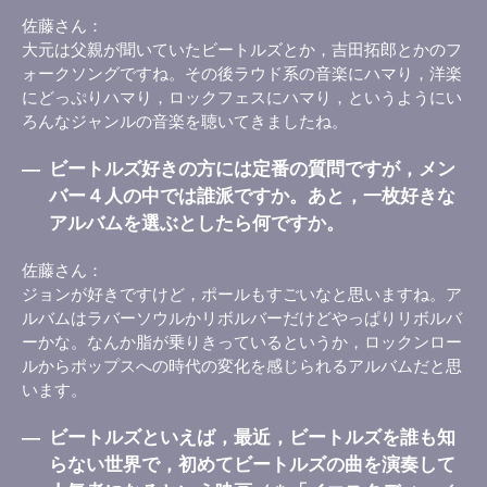
佐藤さん
大元は父親が聞いていたビートルズとか，吉田拓郎とかのフ
ォークソングですね。その後ラウド系の音楽にハマり，洋楽
にどっぷりハマり，ロックフェスにハマり，というようにい
ろんなジャンルの音楽を聴いてきましたね。
―
ビートルズ好きの方には定番の質問ですが，メン
バー４人の中では誰派ですか。あと，一枚好きな
アルバムを選ぶとしたら何ですか。
佐藤さん
ジョンが好きですけど，ポールもすごいなと思いますね。ア
ルバムはラバーソウルかリボルバーだけどやっぱりリボルバ
ーかな。なんか脂が乗りきっているというか，ロックンロー
ルからポップスへの時代の変化を感じられるアルバムだと思
います。
―
ビートルズといえば，最近，ビートルズを誰も知
らない世界で，初めてビートルズの曲を演奏して