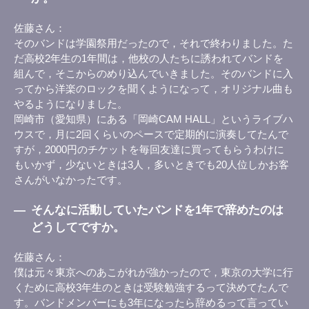
佐藤さん
そのバンドは学園祭用だったので，それで終わりました。た
だ高校2年生の1年間は，他校の人たちに誘われてバンドを
組んで，そこからのめり込んでいきました。そのバンドに入
ってから洋楽のロックを聞くようになって，オリジナル曲も
やるようになりました。
岡崎市（愛知県）にある「岡崎CAM HALL」というライブハ
ウスで，月に2回くらいのペースで定期的に演奏してたんで
すが，2000円のチケットを毎回友達に買ってもらうわけに
もいかず，少ないときは3人，多いときでも20人位しかお客
さんがいなかったです。
―
そんなに活動していたバンドを1年で辞めたのは
どうしてですか。
佐藤さん
僕は元々東京へのあこがれが強かったので，東京の大学に行
くために高校3年生のときは受験勉強するって決めてたんで
す。バンドメンバーにも3年になったら辞めるって言ってい