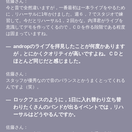
佐藤さん
今と昔で全然違いますが，一番最初は一本ライブをやるため
に，リハーサルに1年かけました。週６，７でスタジオで練
習して。今だとリハーサル1，２回かな。内澤君がライブを
意識してデモを作ってくるので，ＣＤを作る段階である程度
は固まっていますね。
―
andropのライブを拝見したことが何度かあります
が，とにかくクオリティが高いですよね。ＣＤと
ほとんど同じだと感じました。
佐藤さん
スタッフが優秀なので音のバランスとかうまくとってくれる
んですよ（笑）。
―
ロックフェスのように，1日に入れ替わり立ち替
わりたくさんのバンドが出るイベントでは，リハ
ーサルはどうやるんですか。
佐藤さん