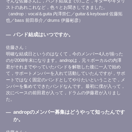
そんな佐藤さんに，バンド結成までのこと，ギターやギタリ
ストのあれこれなど，色々とお聞きしてきました。
（androp：vocal＆guita 内澤崇仁／guitar＆keyboard 佐藤拓
也／bass 前田恭介／drums 伊藤彬彦）
―
バンド結成はいつですか。
佐藤さん
明確な結成日というのはなくて，今のメンバー4人が揃った
のが2008年末になります。andropは，元々ボーカルの内澤
君がそれまでやっていたバンドを解散した後に一人で始め
て，サポートメンバーを入れて活動していたんですが，サポ
ートではなく固定のバンドとしてやりたいということで，メ
ンバーを集めてできたバンドなんです。最初に僕が入って，
次にベースの前田君が入って，ドラムの伊藤君が入りまし
た。
―
andropのメンバー募集はどうやって知ったんです
か。