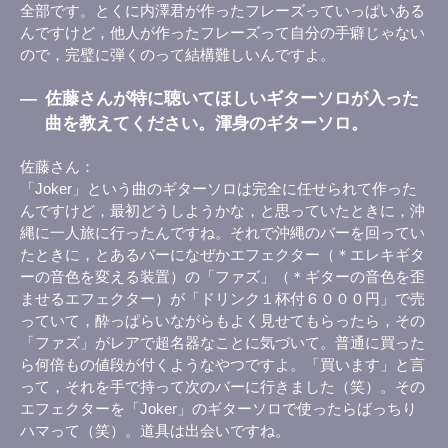
全部です。とくに内澤君が作ったフレーズっていっぱいある
んですけど，他人が作ったフレーズって自分の手癖じゃない
ので，完璧に弾くのって結構難しいんですよ。
―
佐藤さんが特に聴いてほしいギターソロが入った
曲を教えてください。渾身のギターソロ。
佐藤さん
「Joker」という曲のギターソロは完全に任せられて作った
んですけど，最初どうしようかな，と思っていたときに，沖
縄に一人旅に行ったんですね。それで沖縄のバーを回ってい
たときに，とあるバーになぜかエフェクター（＊エレキギタ
ーの音色を変える装置）の「ファズ」（＊ギターの音色を歪
ませるエフェクター）が「ドリンク１杯付６０００円」で売
っていて，酔っぱらいながらもよく見せてもらったら，その
「ファズ」がレアで超名器なことに気づいて。普通に買った
ら何倍もの値段が付くようなやつですよ。「買います」と言
って，それを手で持って次のバーに行きました（笑）。その
エフェクターを「Joker」のギターソロで使ったらばっちり
ハマって（笑）。道具は出会いですね。