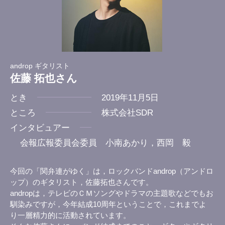
androp ギタリスト
佐藤 拓也さん
とき
2019年11月5日
ところ
株式会社SDR
インタビュアー
会報広報委員会委員 小南あかり，西岡 毅
今回の「関弁連がゆく」は，ロックバンドandrop（アンドロ
ップ）のギタリスト，佐藤拓也さんです。
andropは，テレビのＣＭソングやドラマの主題歌などでもお
馴染みですが，今年結成10周年ということで，これまでよ
り一層精力的に活動されています。