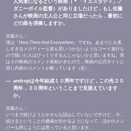
人気者になるという映画（＊「イエスタディ」／
ダニーボイル監督）がありましたけど，もし佐藤
さんが映画の主人公と同じ立場だったら，最初に
どの曲を演奏しますか。
佐藤さん
僕は「Here,There And Everywhere」ですね。あまりにも美
しすぎるメロディーと誰も思いつかないようなコード進行な
ので聴いた人はびっくりするんじゃないかと思いますね。実
はその映画のコメント依頼がきたので，映画の公式サイトに
同じ内容のコメントが載っています（笑）。
―
andropは今年結成１０周年ですけど，この先２０
周年，３０周年ということまで見据えています
か。
佐藤さん
いつまで続けようとかそんな話はしていないですけど，今，
続けるということの価値が分かるようになって，ほかのメン
バーも同じようには思っていると思います。