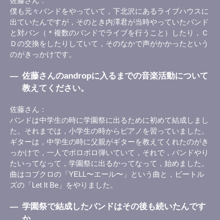
佐藤さん
僕も元々バンドをやっていて，下北沢にあるライブハウスに
出ていたんですが，そのとき内澤君が当時やっていたバンド
と対バン（＊複数のバンドでライブを行うこと）したり，Ｃ
Ｄの交換をしたりしていて，そのなかで声がかかったという
のがきっかけです。
―
佐藤さんのandropに入るまでの音楽活動について
教えてください。
佐藤さん
バンドは中学生の時に学園祭に出るために初めて結成しまし
た。それまでは，小学生の時からピアノを習っていました。
ギターは，中学生の時に父親がギターを教えてくれたのがき
っかけで，一人でポロポロ弾いていて，それで，バンドやり
たいってなって，学園祭に出るかってなって，始めました。
曲はコブクロの「YELL〜エール〜」という曲と，ビートル
ズの「Let It Be」をやりました。
―
学園祭で結成したバンドはその後も続いたんです
か。