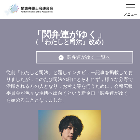
メニュー
「関弁連がゆく」
（「わたしと司法」改め）
関弁連がゆく 一覧へ
従前「わたしと司法」と題しインタビュー記事を掲載してお
りましたが，このたび司法の枠にとらわれず，様々な分野で
活躍される方の人となり，お考え等を伺うために，会報広報
委員会が色々な場所へ出向くという新企画「関弁連がゆく」
を始めることとなりました。