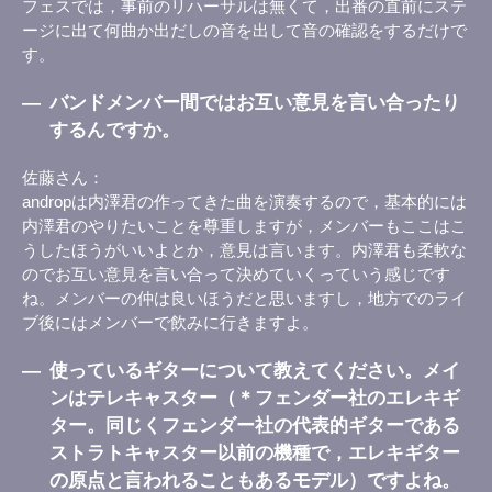
フェスでは，事前のリハーサルは無くて，出番の直前にステ
ージに出て何曲か出だしの音を出して音の確認をするだけで
す。
―
バンドメンバー間ではお互い意見を言い合ったり
するんですか。
佐藤さん
andropは内澤君の作ってきた曲を演奏するので，基本的には
内澤君のやりたいことを尊重しますが，メンバーもここはこ
うしたほうがいいよとか，意見は言います。内澤君も柔軟な
のでお互い意見を言い合って決めていくっていう感じです
ね。メンバーの仲は良いほうだと思いますし，地方でのライ
ブ後にはメンバーで飲みに行きますよ。
―
使っているギターについて教えてください。メイ
ンはテレキャスター（＊フェンダー社のエレキギ
ター。同じくフェンダー社の代表的ギターである
ストラトキャスター以前の機種で，エレキギター
の原点と言われることもあるモデル）ですよね。