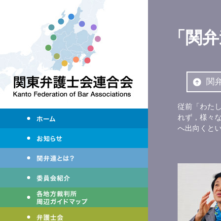
「関弁
関
従前「わた
れず，様々
へ出向くと