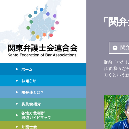
「関弁
関
従前「わた
れず,様々な
向くという