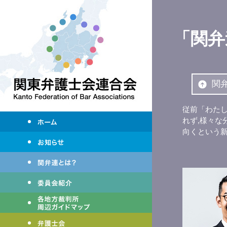
「関弁
関
従前「わた
れず,様々な
向くという