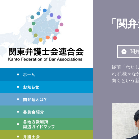
「関弁
関
従前「わた
れず,様々な
向くという