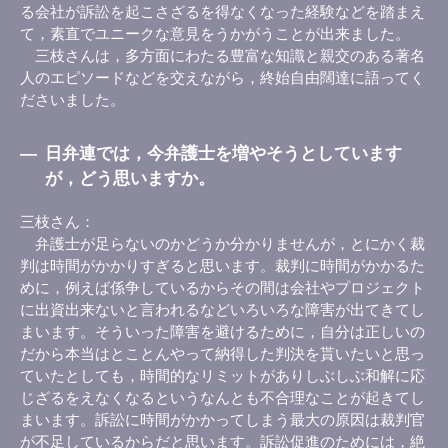
る会社が訴訟を起こさざるを得なくなった経験などを踏まえ
て，素直でユニークな意見をうかがうことが出来ました。
三枝さんは，多方面にわたる豊富な知識と親交のある著名
人のエピソードなどを交えながら，終始自由闊達に語ってく
ださいました。
―
日弁連では，今弁護士を増やそうとしています
が，どう思いますか。
三枝さん
弁護士が足らないのかどうか分かりませんが，とにかく裁
判は時間がかかりすぎると思います。裁判に時間がかかるた
めに，例えば係争しているからその間は会社やプロジェクト
に出資出来ないと言われるなどいろいろな障害が出てきてし
まいます。そういった障害を避けるために，自分は正しいの
だから本当はとことんやって納得した判決を貰いたいと思っ
ていたとしても，時間的なリミットがありしぶしぶ和解に応
じざるをえなくなるというなんとも不合理なことが起きてし
まいます。訴訟に時間がかかってしまう最大の原因は裁判官
が不足しているからだと思います。訴訟促進のためには，絶