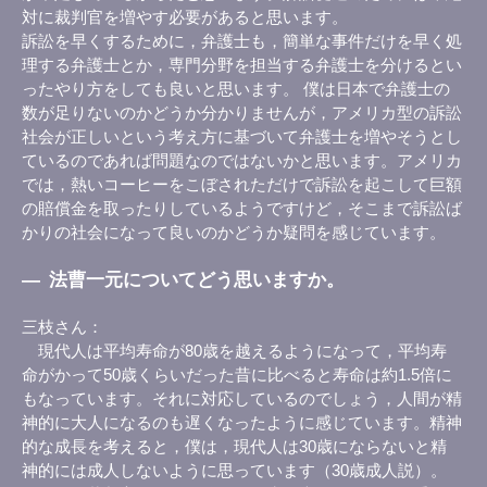
対に裁判官を増やす必要があると思います。
訴訟を早くするために，弁護士も，簡単な事件だけを早く処
理する弁護士とか，専門分野を担当する弁護士を分けるとい
ったやり方をしても良いと思います。 僕は日本で弁護士の
数が足りないのかどうか分かりませんが，アメリカ型の訴訟
社会が正しいという考え方に基づいて弁護士を増やそうとし
ているのであれば問題なのではないかと思います。アメリカ
では，熱いコーヒーをこぼされただけで訴訟を起こして巨額
の賠償金を取ったりしているようですけど，そこまで訴訟ば
かりの社会になって良いのかどうか疑問を感じています。
―
法曹一元についてどう思いますか。
三枝さん
現代人は平均寿命が80歳を越えるようになって，平均寿
命がかって50歳くらいだった昔に比べると寿命は約1.5倍に
もなっています。それに対応しているのでしょう，人間が精
神的に大人になるのも遅くなったように感じています。精神
的な成長を考えると，僕は，現代人は30歳にならないと精
神的には成人しないように思っています（30歳成人説）。