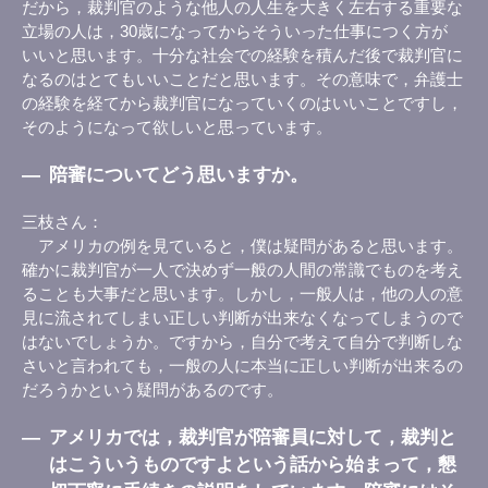
だから，裁判官のような他人の人生を大きく左右する重要な
立場の人は，30歳になってからそういった仕事につく方が
いいと思います。十分な社会での経験を積んだ後で裁判官に
なるのはとてもいいことだと思います。その意味で，弁護士
の経験を経てから裁判官になっていくのはいいことですし，
そのようになって欲しいと思っています。
―
陪審についてどう思いますか。
三枝さん
アメリカの例を見ていると，僕は疑問があると思います。
確かに裁判官が一人で決めず一般の人間の常識でものを考え
ることも大事だと思います。しかし，一般人は，他の人の意
見に流されてしまい正しい判断が出来なくなってしまうので
はないでしょうか。ですから，自分で考えて自分で判断しな
さいと言われても，一般の人に本当に正しい判断が出来るの
だろうかという疑問があるのです。
―
アメリカでは，裁判官が陪審員に対して，裁判と
はこういうものですよという話から始まって，懇