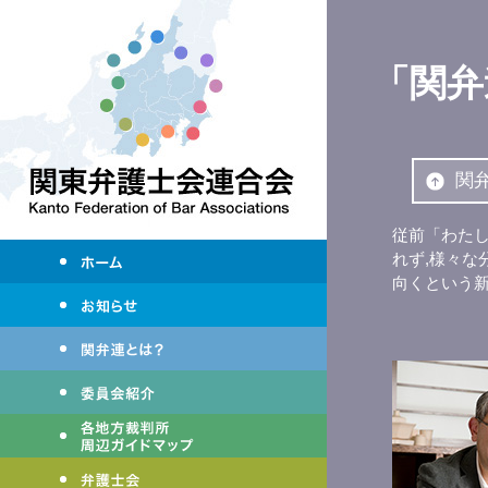
「関弁
関
従前「わた
れず,様々な
向くという