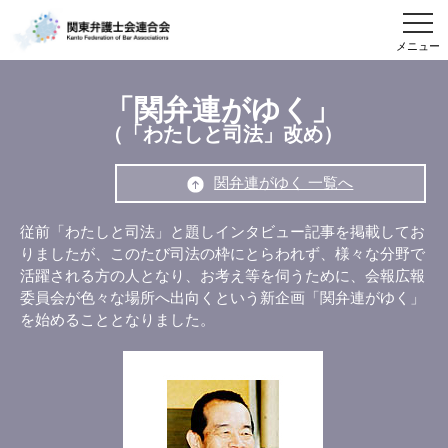
メニュー
「関弁連がゆく」
（「わたしと司法」改め）
関弁連がゆく 一覧へ
従前「わたしと司法」と題しインタビュー記事を掲載してお
りましたが、このたび司法の枠にとらわれず、様々な分野で
活躍される方の人となり、お考え等を伺うために、会報広報
委員会が色々な場所へ出向くという新企画「関弁連がゆく」
を始めることとなりました。