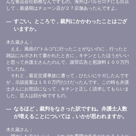
んな食品会社勤務なんですもの。海外はバルセロナにも出店
して，最盛期はチェーン店が２７店舗あったんですよ。
―
すごい。ところで，裁判にかかわったことはござ
いますか。
木久蔵さん
ええ。風俗の”トルコ”に行ったことがないのに，行ったと
雑誌にルポされて書かれたときに，キチンとしたほうがいい
と思って弁護士さんたのんで。謝罪広告と慰謝料１００万円
でしたね。
それと，最近交通事故に遭って，ひたいにケガしたんです
が，示談提案は１５０万円だけだったんです。この時も弁護
士さんにお世話になって，キチンと正しく請求してもらいま
した。芸人は顔が命ですもの。
―
なるほど，裁判をなさった訳ですね。弁護士人数
が増えることについては，いかが思われますか。
木久蔵さん