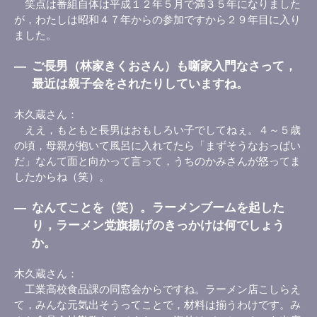
笑点は番組自体は平成１２年５月で満３５年になりました
が，わたしは昭和４７年からの参加ですから２９年目に入り
ました。
―
ご長男（林家きくおさん）も噺家入門なさって，
最近は親子会をされたりしていますね。
木久蔵さん
ええ，もともと長男はおもしろい子でしてねぇ。４～５歳
の頃，母親が抱いて風呂に入れてたら「まずそうなおっぱい
だ」なんて面と向かって言って，うちのかみさんが怒ってま
したからね（笑）。
―
なんてことを（笑）。ラーメンブームを起した
り，ラーメン党旗揚げのきっかけは何でしょう
か。
木久蔵さん
工業高校食品課の同窓会からですね。ラーメン店こしらえ
て，みんな元気出そうってことで，材料は揃うわけです。み