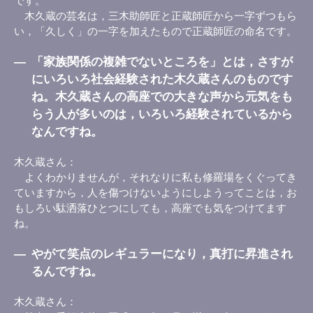
です。
木久蔵の芸名は，三木助師匠と正蔵師匠から一字ずつもら
い，「久しく」の一字を加えたもので正蔵師匠の命名です。
―
「家族関係の複雑でないところを」とは，さすが
にいろいろ社会経験された木久蔵さんのものです
ね。木久蔵さんの高座での大きな声から元気をも
らう人が多いのは，いろいろ経験されているから
なんですね。
木久蔵さん
よくわかりませんが，それなりに私も修羅場をくぐってき
ていますから，人を傷つけないようにしようってことは，お
もしろい駄洒落ひとつにしても，高座でも気をつけてます
ね。
―
やがて笑点のレギュラーになり，真打に昇進され
るんですね。
木久蔵さん