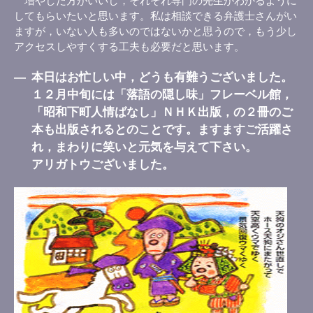
増やした方がいいし，それぞれ専門の先生がわかるように
してもらいたいと思います。私は相談できる弁護士さんがい
ますが，いない人も多いのではないかと思うので，もう少し
アクセスしやすくする工夫も必要だと思います。
―
本日はお忙しい中，どうも有難うございました。
１２月中旬には「落語の隠し味」フレーベル館，
「昭和下町人情ばなし」ＮＨＫ出版，の２冊のご
本も出版されるとのことです。ますますご活躍さ
れ，まわりに笑いと元気を与えて下さい。
アリガトウございました。