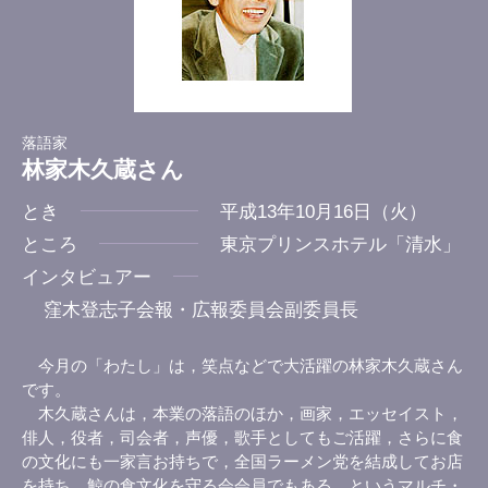
落語家
林家木久蔵さん
とき
平成13年10月16日（火）
ところ
東京プリンスホテル「清水」
インタビュアー
窪木登志子会報・広報委員会副委員長
今月の「わたし」は，笑点などで大活躍の林家木久蔵さん
です。
木久蔵さんは，本業の落語のほか，画家，エッセイスト，
俳人，役者，司会者，声優，歌手としてもご活躍，さらに食
の文化にも一家言お持ちで，全国ラーメン党を結成してお店
を持ち，鯨の食文化を守る会会員でもある，というマルチ・