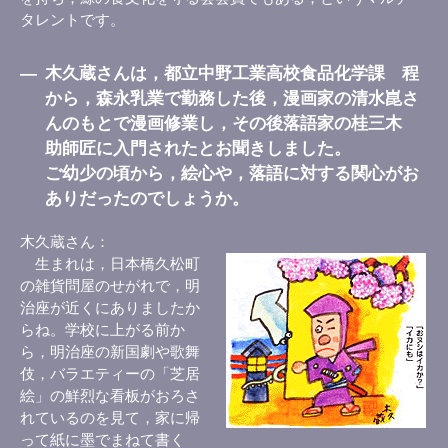
タレントです。
―
木久蔵さんは，都立中野工業高校食品化学課 程
から，森永乳業で勤務した後，漫画家の清水崑さ
んのもとで漫画修業し，その後落語家の桂三木
助師匠に入門されたとお聞きしました。
ご幼少の頃から，絵心や，落語に対する関心がお
ありだったのでしょうか。
木久蔵さん
生まれは，日本橋久松町
の雑貨問屋のせがれで，明
治座が近くにありましたか
らね。学校に上がる前か
ら，明治座の新国劇や歌舞
伎，バラエティーの「芝居
絵」の鮮烈な看板がおろさ
れているのを見て，家に帰
って紙に墨でまねて書く