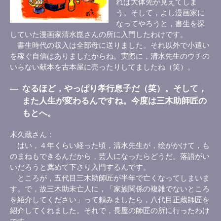
れば大体先が見えてしま
う。そして，よし漫画家に
なってやろうと，書生を探
していた漫画家清水崑さんの所に入門したわけです。
書生時代の収入は全部母に送りました。それ以外で小遣い
を稼ぐ自信はありましたからね。実際に，清水先生のウチの
いらない献本を古本屋に売ったりしてましたね（笑）。
―
なるほど，やっぱり孝行息子だ（笑）。そして，
また人生が変わるんですね。今度は三木助師匠の
もとへ。
木久蔵さん
はい，４年くらい経った頃，清水先生が，絵がかけて，も
のまねもできるんだから，芸人になったらどうだ。落語がい
いだろうと薦めて下さり入門するんです。
ところが，五代目三木助師匠が半年で亡くなってしまいま
す。で，故三木助未亡人に，「家族関係の複雑でないところ
を紹介してください」って頼みましたら，八代目正蔵師匠を
紹介してくれました。それで，長屋の師匠の所に行ったわけ