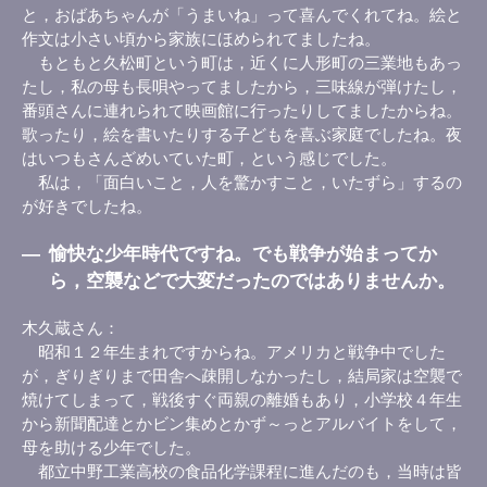
と，おばあちゃんが「うまいね」って喜んでくれてね。絵と
作文は小さい頃から家族にほめられてましたね。
もともと久松町という町は，近くに人形町の三業地もあっ
たし，私の母も長唄やってましたから，三味線が弾けたし，
番頭さんに連れられて映画館に行ったりしてましたからね。
歌ったり，絵を書いたりする子どもを喜ぶ家庭でしたね。夜
はいつもさんざめいていた町，という感じでした。
私は，「面白いこと，人を驚かすこと，いたずら」するの
が好きでしたね。
―
愉快な少年時代ですね。でも戦争が始まってか
ら，空襲などで大変だったのではありませんか。
木久蔵さん
昭和１２年生まれですからね。アメリカと戦争中でした
が，ぎりぎりまで田舎へ疎開しなかったし，結局家は空襲で
焼けてしまって，戦後すぐ両親の離婚もあり，小学校４年生
から新聞配達とかビン集めとかず～っとアルバイトをして，
母を助ける少年でした。
都立中野工業高校の食品化学課程に進んだのも，当時は皆