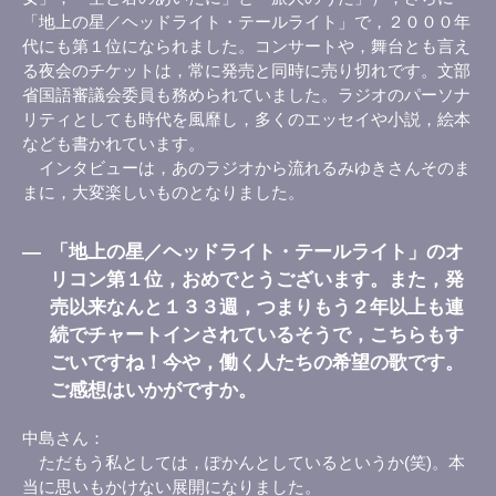
「地上の星／ヘッドライト・テールライト」で，２０００年
代にも第１位になられました。コンサートや，舞台とも言え
る夜会のチケットは，常に発売と同時に売り切れです。文部
省国語審議会委員も務められていました。ラジオのパーソナ
リティとしても時代を風靡し，多くのエッセイや小説，絵本
なども書かれています。
インタビューは，あのラジオから流れるみゆきさんそのま
まに，大変楽しいものとなりました。
―
「地上の星／ヘッドライト・テールライト」のオ
リコン第１位，おめでとうございます。また，発
売以来なんと１３３週，つまりもう２年以上も連
続でチャートインされているそうで，こちらもす
ごいですね！今や，働く人たちの希望の歌です。
ご感想はいかがですか。
中島さん
ただもう私としては，ぽかんとしているというか(笑)。本
当に思いもかけない展開になりました。