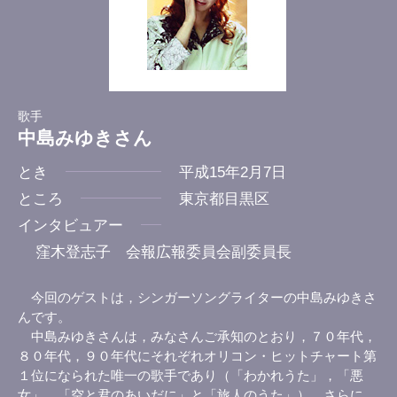
歌手
中島みゆきさん
とき
平成15年2月7日
ところ
東京都目黒区
インタビュアー
窪木登志子 会報広報委員会副委員長
今回のゲストは，シンガーソングライターの中島みゆきさ
んです。
中島みゆきさんは，みなさんご承知のとおり，７０年代，
８０年代，９０年代にそれぞれオリコン・ヒットチャート第
１位になられた唯一の歌手であり（「わかれうた」，「悪
女」，「空と君のあいだに」と「旅人のうた」），さらに