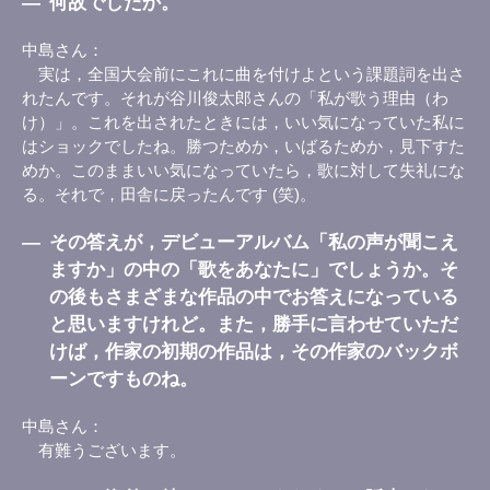
―
何故でしたか。
中島さん
実は，全国大会前にこれに曲を付けよという課題詞を出さ
れたんです。それが谷川俊太郎さんの「私が歌う理由（わ
け）」。これを出されたときには，いい気になっていた私に
はショックでしたね。勝つためか，いばるためか，見下すた
めか。このままいい気になっていたら，歌に対して失礼にな
る。それで，田舎に戻ったんです (笑)。
―
その答えが，デビューアルバム「私の声が聞こえ
ますか」の中の「歌をあなたに」でしょうか。そ
の後もさまざまな作品の中でお答えになっている
と思いますけれど。また，勝手に言わせていただ
けば，作家の初期の作品は，その作家のバックボ
ーンですものね。
中島さん
有難うございます。