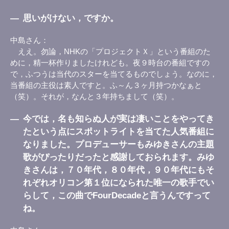
―
思いがけない，ですか。
中島さん
ええ。勿論，NHKの「プロジェクトＸ」という番組のた
めに，精一杯作りましたけれども。夜９時台の番組ですの
で，ふつうは当代のスターを当てるものでしょう。なのに，
当番組の主役は素人ですと。ふ～ん３ヶ月持つかなぁと
（笑）。それが，なんと３年持ちまして（笑）。
―
今では，名も知らぬ人が実は凄いことをやってき
たという点にスポットライトを当てた人気番組に
なりました。プロデューサーもみゆきさんの主題
歌がぴったりだったと感謝しておられます。みゆ
きさんは，７０年代，８０年代，９０年代にもそ
れぞれオリコン第１位になられた唯一の歌手でい
らして，この曲でFourDecadeと言うんですって
ね。