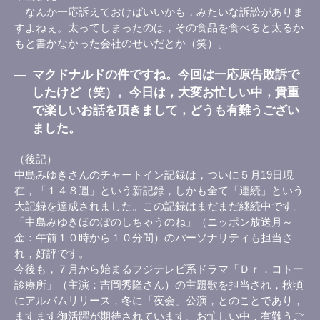
なんか一応訴えておけばいいかも，みたいな訴訟がありま
すよねぇ。太ってしまったのは，その食品を食べると太るか
もと書かなかった会社のせいだとか（笑）。
―
マクドナルドの件ですね。今回は一応原告敗訴で
したけど（笑）。今日は，大変お忙しい中，貴重
で楽しいお話を頂きまして，どうも有難うござい
ました。
（後記）
中島みゆきさんのチャートイン記録は，ついに５月19日現
在，「１４８週」という新記録，しかも全て「連続」という
大記録を達成されました。この記録はまだまだ継続中です。
「中島みゆきほのぼのしちゃうのね」（ニッポン放送月～
金：午前１０時から１０分間）のパーソナリティも担当さ
れ，好評です。
今後も，７月から始まるフジテレビ系ドラマ「Ｄｒ．コトー
診療所」（主演：吉岡秀隆さん）の主題歌を担当され，秋頃
にアルバムリリース，冬に「夜会」公演，とのことであり，
ますます御活躍が期待されています。お忙しい中，有難うご