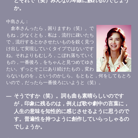
どそれで（笑）みんなの琴線に触れるのでしょう
か。
中島さん
倉本さんったら，困りますわ（笑）。で
もね，少なくとも，私は，流行に疎いたち
で，流行するとかさせたいものを鋭く見つ
け出して実現していくタイプではないです
ね。それよりもむしろ，こぼれ落ちていく
もの，一番後ろ，をちゃんと見つめてゆき
たい。ずっとそこにあり続けたもの，変わ
らないものを，というのかしら。もともと，何をしてもとろ
いので，だったら一番後ろにいようと（笑）。
―
そうですか（笑）。詞も曲も素晴らしいのです
が，印象に残るのは，例えば歌や劇中の言葉に，
人生の意味を知性的に感じさせるように思うので
す。普遍性を持つように創作していらっしゃるの
でしょうか。