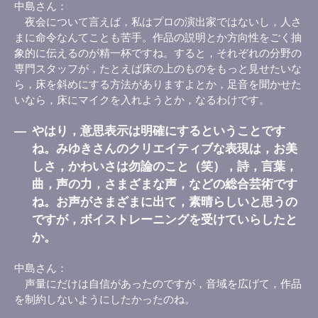
中島さん
夜会について言えば，私はプロの演出家ではないし，人さ
まに命令なんてことも苦手。作品の説明とか方向性をごく抽
象的に伝えるのが精一杯ですね。すると，それぞれの分野の
専門スタッフが，たとえば床の上のものをもっと見せたいな
ら，床を斜めにする方法がありますよとか，足音を聞かせた
いなら，床にマイクを入れようとか，なるわけです。
―
やはり，意思表示は明確にするということです
ね。みゆきさんのクリエイティブな表現は，お美
しさ，かわいさは勿論のこと（笑），詩，言葉，
曲，声の力，さまざまな声，などの総合芸術です
ね。お声がさまざまに出て，素晴らしいと思うの
ですが，ボイストレーニングを受けていらしたと
か。
中島さん
声量にだけは自信があったのですが，音域を広げて，作品
を制約しないようにしたかったのね。