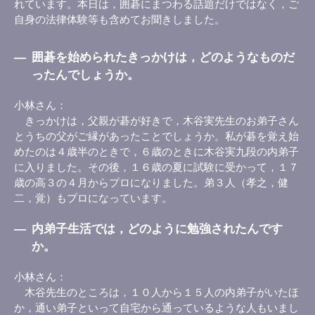
れています。本日は，囲碁にまつわる話題だけではなく，ご
自身の法律体験等も含めてお聞きしました。
―
囲碁を始められたきっかけは，どのようなものだ
ったんでしょうか。
小林さん
きっかけは，父親が碁が好きで，木谷実先生のお弟子さん
とうちの父がご縁があったことでしょうか。私が碁を覚え始
めたのは４歳半のときで，６歳のときに木谷実九段の内弟子
に入りました。その後，１６歳の夏に試験に受かって，１７
歳の高３の４月からプロになりました。弟３人（孝之，健
二，覚）もプロになっています。
―
内弟子生活では，どのように勉強されたんです
か。
小林さん
木谷先生のところは，１０人から１５人の内弟子がいたほ
か，通い弟子といって自宅から通っているような人もいまし