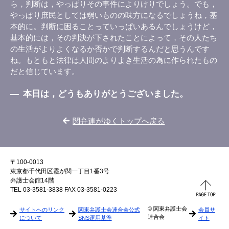
ら，判断は，やっぱりその事件によりけりでしょう。でも，
やっぱり庶民としては弱いものの味方になるでしょうね，基
本的に。判断に困ることっていっぱいあるんでしょうけど，
基本的には，その判決が下されたことによって，その人たち
の生活がよりよくなるか否かで判断するんだと思うんです
ね。もともと法律は人間のよりよき生活の為に作られたもの
だと信じています。
―
本日は，どうもありがとうございました。
関弁連がゆくトップへ戻る
〒100-0013
東京都千代田区霞が関一丁目1番3号
弁護士会館14階
TEL 03-3581-3838 FAX 03-3581-0223
© 関東弁護士会
サイトへのリンク
関東弁護士会連合会公式
会員サ
連合会
について
SNS運用基準
イト