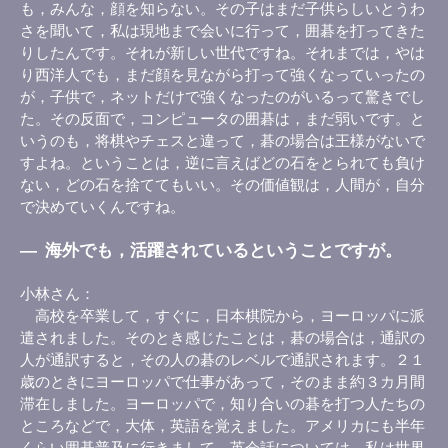
も，みんな，顔を知らない。その子はまだ子供らしいとうわ
さを聞いて，私は現地まで会いに行って，囲碁を打ってきた
りしたんです。それが新しい世代ですね。それまでは，やは
り西洋人でも，まだ顔を見ながら打って強くなっていったの
が，子供で，ネットだけで強くなったのがいるって驚きでし
た。その反面で，コンピュータの囲碁は，まだ弱いです。と
いうのも，将棋やチェスと違って，碁の場合は王様がないで
すよね。ということは，逆に言えばどの石をとられても負け
ない，どの石を捨ててもいい。その価値観は，人間が，自分
で決めていくんですね。
―
海外でも，活躍されているということですが。
小林さん
高校を卒業して，すぐに，日本棋院から，ヨーロッパに派
遣されました。そのとき感じたことは，碁の場合は，通訳の
人が通訳すると，その人の碁のレベルで通訳されます。２１
歳のときにヨーロッパで仕事があって，そのまま約３カ月間
滞在しました。ヨーロッパで，知り合いの碁を打つ人たちの
ところなどで，大体，英語を覚えました。アメリカにも半年
くらい囲碁普及に行きまして，英会話については，私は世界