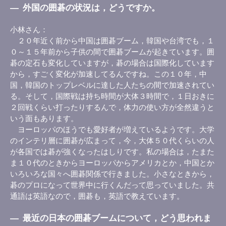
―
外国の囲碁の状況は，どうですか。
小林さん
２０年近く前から中国は囲碁ブーム，韓国や台湾でも，１
０～１５年前から子供の間で囲碁ブームが起きています。囲
碁の定石も変化していますが，碁の場合は国際化しています
から，すごく変化が加速してるんですね。この１０年，中
国，韓国のトップレベルに達した人たちの間で加速されてい
る。そして，国際戦は持ち時間が大体３時間で，１日おきに
２回戦くらい打ったりするんで，体力の使い方が全然違うと
いう面もあります。
ヨーロッパのほうでも愛好者が増えているようです。大学
のインテリ層に囲碁が広まって，今，大体５０代くらいの人
が各国では碁が強くなったはしりです。私の場合は，たまた
ま１０代のときからヨーロッパからアメリカとか，中国とか
いろいろな国々へ囲碁関係で行きました。小さなときから，
碁のプロになって世界中に行くんだって思っていました。共
通語は英語なので，囲碁も，英語で教えています。
―
最近の日本の囲碁ブームについて，どう思われま