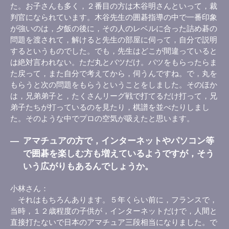
た。お子さんも多く，２番目の方は木谷明さんといって，裁
判官になられています。木谷先生の囲碁指導の中で一番印象
が強いのは，夕飯の後に，その人のレベルに合った詰め碁の
問題を渡されて，解けると先生の部屋に伺って，自分で説明
するというものでした。でも，先生はどこが間違っていると
は絶対言われない。ただ丸とバツだけ。バツをもらったらま
た戻って，また自分で考えてから，伺うんですね。で，丸を
もらうと次の問題をもらうということをしました。そのほか
は，兄弟弟子と，たくさんリーグ戦で打てるだけ打って，兄
弟子たちが打っているのを見たり，棋譜を並べたりしまし
た。そのような中でプロの空気が吸えたと思います。
―
アマチュアの方で，インターネットやパソコン等
で囲碁を楽しむ方も増えているようですが，そう
いう広がりもあるんでしょうか。
小林さん
それはもちろんあります。５年くらい前に，フランスで，
当時，１２歳程度の子供が，インターネットだけで，人間と
直接打たないで日本のアマチュア三段相当になりました。で