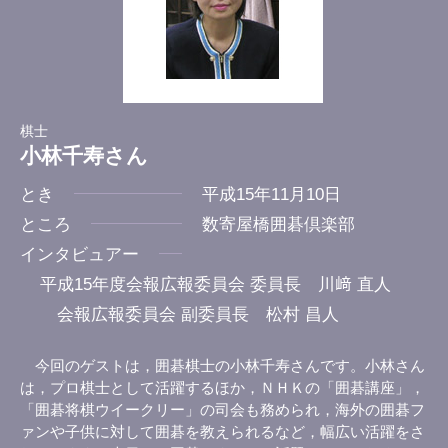
棋士
小林千寿さん
とき
平成15年11月10日
ところ
数寄屋橋囲碁倶楽部
インタビュアー
平成15年度会報広報委員会 委員長 川﨑 直人
会報広報委員会 副委員長 松村 昌人
今回のゲストは，囲碁棋士の小林千寿さんです。小林さん
は，プロ棋士として活躍するほか，ＮＨＫの「囲碁講座」，
「囲碁将棋ウイークリー」の司会も務められ，海外の囲碁フ
ァンや子供に対して囲碁を教えられるなど，幅広い活躍をさ