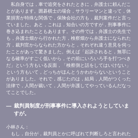
私自身では，車で追突をされたときに，弁護士に頼んだこ
とがあります。囲碁棋士の場合，サラリーマンと違って，休
業損害が特殊な関係で，保険会社の方も，裁判案件だと言っ
ていました。あと，これは，知合いの方ですが，刑事事件に
巻き込まれたこともあります。その件では，弁護士の先生で
も，弁護士畑から行かれた方，検察畑から弁護士になられた
方，裁判官からなられた方からと，それぞれ違う意見を伺っ
たことがあって驚きました。例えば「起訴されると，無罪に
なる確率がすごく低いから，その前にいろいろ手を打つべき
だ」という方もいる反面，「検察側と話をしてはいけない」
という方もいて，どっちがほんとうかわからないということ
がありました。それで，感じたのは，結局，人間がつくった
法律で，人間が裁いて，人間が弁護してやっているんだなっ
てことでした。
―
裁判員制度が刑事事件に導入されようとしていま
すが。
小林さん
もし，自分が，裁判員とかに呼ばれて判断しろと言われた