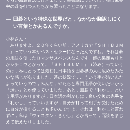
中の碁を打つ人たちから習ったことになります。
―
囲碁という特殊な世界だと，なかなか翻訳しにく
い言葉とかあるんですか。
小林さん
ありますよ。２０年くらい前，アメリカで『ＳＨＩＢＵＭ
Ｉ』っていう本がベストセラーになったんですね。それは碁
の用語を使ったロマンサスペンスなんです。鶴の巣籠もりと
かシチョウとかって。『ＳＨＩＢＵＭＩ』（渋み）っていう
のは，私にとっては最初に日本語を囲碁界の人に広めたみた
いな感じがありました。碁の状況で，こういう手が渋いんだ
よっていうので，みんな，やたらと専門用語が使いたいから
「渋い」とか使っていました。あと，囲碁で「利かし」とい
う用語がありますが，日本語の利かしは，良い交換の先手を
「利かし」っていいますが，自分が打って相手が受けたため
に自分が損することも多いんですよ。それは，利かしと言わ
ずに，私は「ウェスタン・きかし」とか言って，冗談をまじ
えて伝えたりしました。