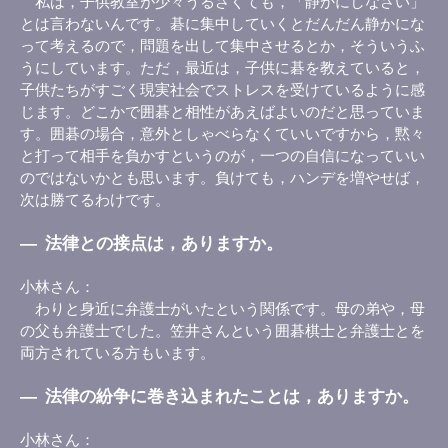
私は，子供教室が少々うるさくても，「静かにしなさい」
とは言わないんです。碁に集中していくとだんだん静かにな
って考えるので，問題を出して集中させるとか，そういうふ
うにしています。ただ，最近は，子供に碁を教えていると，
子供たちがすごく現実社会でストレスを受けているように感
じます。どこかで囲碁と相性があえばよいのだと思っていま
す。囲碁の場合，意外としゃべらなくていいですから，黙々
と打って相手を負かすというのが，一つの自信になっていい
のではないかとも思います。負けても，ハンデを増やせば，
次は勝てるわけです。
―
法律との接点は，ありますか。
小林さん
わりと身近に弁護士がいたという関係です。母の弟や，母
の父も弁護士でした。笠井さんという囲碁棋士と弁護士とを
両方されている方もいます。
―
法律の紛争に巻き込まれたことは，ありますか。
小林さん