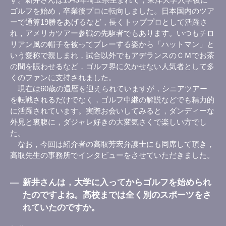
ゴルフを始め，卒業後プロに転向しました。日本国内のツア
ーで通算19勝をあげるなど，長くトッププロとして活躍さ
れ，アメリカツアー参戦の先駆者でもあります。いつもチロ
リアン風の帽子を被ってプレーする姿から「ハットマン」と
いう愛称で親しまれ，試合以外でもアデランスのＣＭでお茶
の間を賑わせるなど，ゴルフ界に欠かせない人気者として多
くのファンに支持されました。
現在は60歳の還暦を迎えられていますが，シニアツアー
を転戦されるだけでなく，ゴルフ中継の解説などでも精力的
に活躍されています。実際お会いしてみると，ダンディーな
外見と裏腹に，ダジャレ好きの大変気さくで楽しい方でし
た。
なお，今回は紹介者の高取芳宏弁護士にも同席して頂き，
高取先生の事務所でインタビューをさせていただきました。
―
新井さんは，大学に入ってからゴルフを始められ
たのですよね。高校までは全く別のスポーツをさ
れていたのですか。