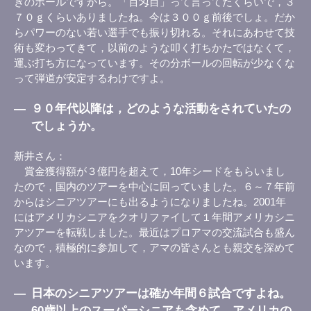
きのボールですから。「百匁目」って言ってたくらいで，３
７０ｇくらいありましたね。今は３００ｇ前後でしょ。だか
らパワーのない若い選手でも振り切れる。それにあわせて技
術も変わってきて，以前のような叩く打ちかたではなくて，
運ぶ打ち方になっています。その分ボールの回転が少なくな
って弾道が安定するわけですよ。
―
９０年代以降は，どのような活動をされていたの
でしょうか。
新井さん
賞金獲得額が３億円を超えて，10年シードをもらいまし
たので，国内のツアーを中心に回っていました。６～７年前
からはシニアツアーにも出るようになりましたね。2001年
にはアメリカシニアをクオリファイして１年間アメリカシニ
アツアーを転戦しました。最近はプロアマの交流試合も盛ん
なので，積極的に参加して，アマの皆さんとも親交を深めて
います。
―
日本のシニアツアーは確か年間６試合ですよね。
60歳以上のスーパーシニアも含めて，アメリカの