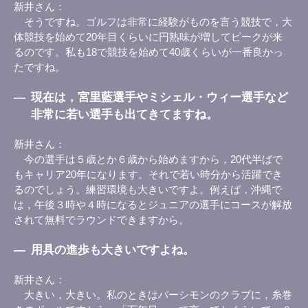
新井さん
そうですね。ゴルフは非常に経験がものを言う競技で，大
体競技を始めて20年目くらいに円熟味が増してピークが来
るのです。私も18で競技を始めて40歳くらいが一番良かっ
たですね。
―
現在は，宮里藍選手やミシェル・ウィー選手など
非常に若い選手も出てきてますね。
新井さん
今の選手は５歳とか６歳から始めますから，20代半ばで
もキャリア20年になります。それで若い時分から活躍でき
るのでしょう。練習環境も大きいですよ。例えば，沖縄で
は，午後３時や４時になるとジュニアの選手にコースが解放
されて無料でラウンドできますから。
―
用具の進歩も大きいですよね。
新井さん
大きい，大きい。私のときはパーシモンのクラブに，糸巻