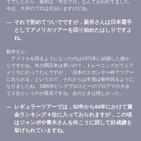
てでしたから，最初は「学士プロ」なんて言われてました。
今は，大卒のプロは沢山いますけどね。
―
それで初めてついでですが，新井さんは日本選手
としてアメリカツアーを回り始めたはしりですよ
ね。
新井さん
アメリカを回るようになったのは1971年に結婚した後か
らですかね。冬の間日本は寒いので，トレーニングがてらア
メリカに行ってたんですが，「日本のスポンサー枠でツアー
に出られる」というので，それからは冬場は毎年回るように
なりましたね。1985年ビングブロスビーのプロアマの大会
で２位というのが最高ですね。あのときは惜しかった。
―
レギュラーツアーでは，82年から84年にかけて賞
金ランキング４位に入っておられますが，この頃
はジャンボや青木さんを向こうに回して好成績を
挙げられていますね。