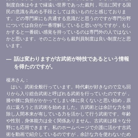
制度自体は今まで縁遠い世界であった裁判，司法に関する国
民の意識を高める手段としては良いものだと感じておりま
す。どの専門家にも共通する意識だと思うのですが専門分野
については自分が一番理解していると思いがちですが，もし
かすると一番鋭い感覚を持っているのは専門外の人ではない
かと思います。そのことからも裁判員制度は良い制度だと思
います。
―
話は変わりますが古武術が特技であるという情報
を得たのですが。
榎木さん
はい。武術全般行っています。時代劇が好きなので立ち回
りから入り総合武術と呼ばれる武術を行っていたのですが，
膝や腰に負担がかかってしまい体に良くないと思い始め，原
点に返ろうと古武術を始めました。古武術とは余計な力を排
除し人間本来が有している力を活かして行う武術です。年齢
や性別，身体能力は全く関係ありません。古武術は様々な分
野にも応用できます。私のホームページで介護に活かす古武
術を動画で紹介しているのですが，余計な力を使わないため