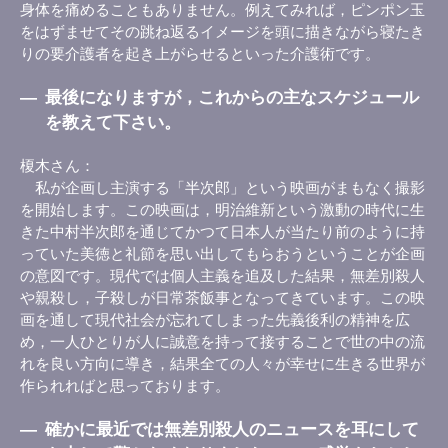
身体を痛めることもありません。例えてみれば，ピンポン玉
をはずませてその跳ね返るイメージを頭に描きながら寝たき
りの要介護者を起き上がらせるといった介護術です。
―
最後になりますが，これからの主なスケジュール
を教えて下さい。
榎木さん
私が企画し主演する「半次郎」という映画がまもなく撮影
を開始します。この映画は，明治維新という激動の時代に生
きた中村半次郎を通じてかつて日本人が当たり前のように持
っていた美徳と礼節を思い出してもらおうということが企画
の意図です。現代では個人主義を追及した結果，無差別殺人
や親殺し，子殺しが日常茶飯事となってきています。この映
画を通して現代社会が忘れてしまった先義後利の精神を広
め，一人ひとりが人に誠意を持って接することで世の中の流
れを良い方向に導き，結果全ての人々が幸せに生きる世界が
作られればと思っております。
―
確かに最近では無差別殺人のニュースを耳にして