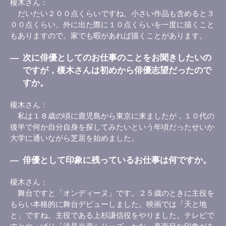
榎木さん
だいたい２００点くらいですね。小さい作品も含めると３
００点くらい。外に出た際に１０点くらいを一度に描くこと
もありますので。家でも暇があれば描くことがあります。
―
次に俳優としてのお仕事のことをお聞きしたいの
ですが，榎木さんは初めから俳優志望だったので
すか。
榎木さん
私は１８歳の頃に鹿児島から東京に来ましたが，１０代の
後半で何か自分自身を探してみたいという年頃だったせいか
大学に通いながら芝居を始めました。
―
俳優として印象に残っているお仕事は何ですか。
榎木さん
舞台ですと「オンディーヌ」です。２５歳のときに主役を
もらい本格的に舞台デビューしました。映画では「天と地
と」ですね。主役である上杉謙信役をやりました。テレビで