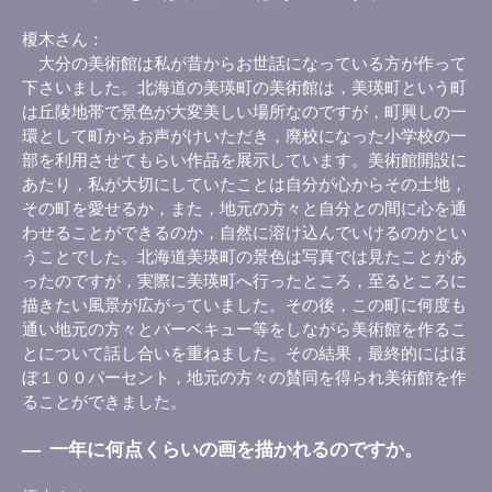
榎木さん
大分の美術館は私が昔からお世話になっている方が作って
下さいました。北海道の美瑛町の美術館は，美瑛町という町
は丘陵地帯で景色が大変美しい場所なのですが，町興しの一
環として町からお声がけいただき，廃校になった小学校の一
部を利用させてもらい作品を展示しています。美術館開設に
あたり，私が大切にしていたことは自分が心からその土地，
その町を愛せるか，また，地元の方々と自分との間に心を通
わせることができるのか，自然に溶け込んでいけるのかとい
うことでした。北海道美瑛町の景色は写真では見たことがあ
ったのですが，実際に美瑛町へ行ったところ，至るところに
描きたい風景が広がっていました。その後，この町に何度も
通い地元の方々とバーベキュー等をしながら美術館を作るこ
とについて話し合いを重ねました。その結果，最終的にはほ
ぼ１００パーセント，地元の方々の賛同を得られ美術館を作
ることができました。
―
一年に何点くらいの画を描かれるのですか。