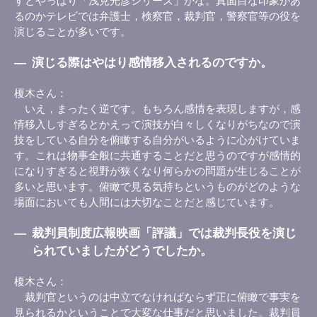
すとやっぱり「浅見光彦シリーズ」かな。真面目な印象があ
るのかテレビでは弁護士，検察官，裁判官，警察官等の役を
演じることが多いです。
―
演じる際はやはり感情移入されるのですか。
榎木さん
いえ，まったく逆です。もちろん感情を表現しますが，感
情移入しすぎるとかえって演技が白々しくなりがちなので演
技をしている自分を俯瞰する自分がいるように心がけていま
す。これは物事全般に共通することだと思うのですが感情的
になりすぎると視野が狭くなり何らかの問題が生じることが
多いと思います。俯瞰で見る気持ちというものがどのような
場面においても人間には大切なことだと感じています。
―
裁判員制度広報映画「評議」では裁判長役を演じ
られていましたがどうでしたか。
榎木さん
裁判官というのは中立でなければならず正に俯瞰で事実を
見られるかということで大変な仕事だと思いました。裁判員