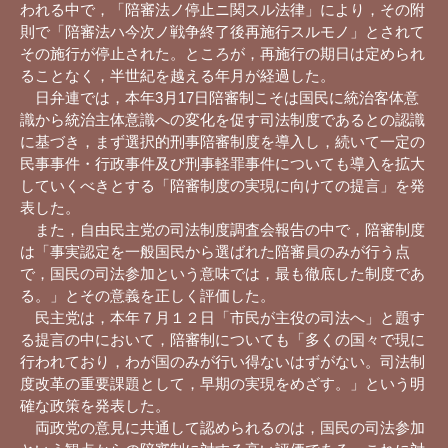
われる中で，「陪審法ノ停止ニ関スル法律」により，その附
則で「陪審法ハ今次ノ戦争終了後再施行スルモノ」とされて
その施行が停止された。ところが，再施行の期日は定められ
ることなく，半世紀を越える年月が経過した。
日弁連では，本年3月17日陪審制こそは国民に統治客体意
識から統治主体意識への変化を促す司法制度であるとの認識
に基づき，まず選択的刑事陪審制度を導入し，続いて一定の
民事事件・行政事件及び刑事軽罪事件についても導入を拡大
していくべきとする「陪審制度の実現に向けての提言」を発
表した。
また，自由民主党の司法制度調査会報告の中で，陪審制度
は「事実認定を一般国民から選ばれた陪審員のみが行う点
で，国民の司法参加という意味では，最も徹底した制度であ
る。」とその意義を正しく評価した。
民主党は，本年７月１２日「市民が主役の司法へ」と題す
る提言の中において，陪審制についても「多くの国々で現に
行われており，わが国のみが行い得ないはずがない。司法制
度改革の重要課題として，早期の実現をめざす。」という明
確な政策を発表した。
両政党の意見に共通して認められるのは，国民の司法参加