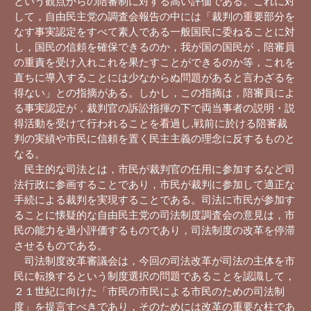
という観点からの陪審制に対する高い評価である。これに対
して，自由民主党の調査会報告の中には「裁判の重要部分を
なす事実認定をすべて素人である一般国民に委ねることに対
し，国民の信頼を確保できるのか，我が国の国民が，陪審員
の重責を受け入れこれを果たすことができるのか等，これを
直ちに導入することには少なからぬ問題があると言わざるを
得ない」との指摘がある。しかし，この指摘は，陪審員によ
る事実認定が，裁判官の訴訟指揮の下で両当事者の説明・説
得活動を受けて行われることを看過し,戦前に於ける陪審裁
判の実績や市民に信頼を置く民主主義の理念に反するものと
なる。
民主的な司法とは，市民が裁判官の任用に参加するなど司
法行政に参画することであり，市民が裁判に参加して適正な
手続による裁判を実現することである。司法に市民が参加す
ることに懐疑的な自由民主党の司法制度調査会の意見は，市
民の能力を過小評価するものであり，司法制度の改革を停滞
させるものである。
司法制度改革審議会は，今回の司法改革が司法の主体を市
民に転換するという制度選択の問題であることを認識して，
２１世紀に向けた「市民の市民による市民のための司法制
度」を提言すべきであり，そのためには改革の重要な柱であ