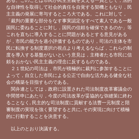
ある。このことは市民が民主主義を支える一員として，法的
な自律性を取得して社会的責任を自覚する契機ともなり，民
主主義の発展に寄与するところ大である。これに対して，
「裁判の重要な部分をなす事実認定をすべて素人である一般
国民に委ねることに対し，国民の信頼を確保できるのか」等
これを直ちに導入することに問題があるとする意見がある
が，市民の能力を過小評価するものであり，司法の主体を市
民に転換する制度選択の視点より考えるならば，これらの制
度を導入する基盤がないという意見は，主権者たる市民に信
頼をおかない民主主義の理念に反するものである。
２１世紀の司法は，市民が積極的に裁判に参加することに
よって，自立した市民による公正で自由な活力ある健全な社
会の構築を目指すものである。
関弁連としては，政府に設置された司法制度改革審議会の
中間答申にあたり，今度の司法改革が妥協的な弥縫策に終わ
ることなく, 民主的な司法制度に貢献する法曹一元制度と陪
審制度の実現を強く要望すると共に, その実現に向けて積極
的に行動することを決意する。
以上のとおり決議する。