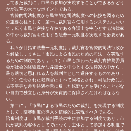
してきた裁判に，市民の参加が実現することができるかどう
かが改革の大きなポイントである。
官僚的司法制度から民主的な司法制度への転換を図るため
の重要な柱として，第一に裁判官を任用するシステムにおい
て，広く市民と密接な存在である弁護士を中心とする法律家
の中から裁判官を任用する法曹一元制度を実現する必要があ
る。
我々が目指す法曹一元制度は，裁判官を官僚的司法行政か
ら解放し，まさに「市民による市民のための司法」を実現す
るための制度であり，（１）市民も加わった裁判官推薦委員
会が社会的経験豊かな弁護士を中心とする法律家の中から，
最も適切と思われる人を裁判官として選任するものであり，
（２）任命された裁判官はすべて同格とされ，司法行政によ
る不平等な差別待遇や意に反した転勤などを受けることがな
い自由で独立した身分が実質的に保障されなければならな
い。
第二に，「市民による市民のための裁判」を実現する制度
として，陪審制度の導入を積極的に実現すべきである。
陪審制度は，市民が裁判手続の中に参加する制度であり，市
民が裁判の客体としてではなく，主体として参加する制度で