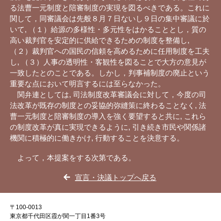
る法曹一元制度と陪審制度の実現を図るべきである。これに
関して，同審議会は先般８月７日ないし９日の集中審議に於
いて, （１）給源の多様性・多元性をはかることとし，質の
高い裁判官を安定的に供給できるための制度を整備し,
（２）裁判官への国民の信頼を高めるために任用制度を工夫
し, （３）人事の透明性・客観性を図ることで大方の意見が
一致したとのことである。しかし，判事補制度の廃止という
重要な点において明言するには至らなかった。
関弁連としては, 司法制度改革審議会に対して，今度の司
法改革が既存の制度との妥協的弥縫策に終わることなく, 法
曹一元制度と陪審制度の導入を強く要望すると共に, これら
の制度改革が真に実現できるように, 引き続き市民や関係諸
機関に積極的に働きかけ, 行動することを決意する。
よって，本提案をする次第である。
宣言・決議トップへ戻る
〒100-0013
東京都千代田区霞が関一丁目1番3号