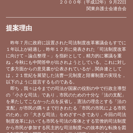
２０００年（平成12年）９月22日
関東弁護士会連合会
提案理由
昨年７月に政府に設置された司法制度改革審議会もすでに
１年以上が経過し，昨年１２月に発表された「司法制度改革
に向けて－論点整理－」を指針として，精力的に審議を重
ね，今秋にも中間答申が出されようとしている。これに対し
て多方面からの意見書が公表されているが，関弁連として
は，２１世紀を展望した法曹一元制度と陪審制度の実現を，
以下のように提言するものである。
即ち，我々は今までの司法が国家の役割の中で行政主導型
の「小さな司法」であり，市民のための十分な「法の支配」
を果たしてこなかった点を反省し，憲法の理念とする「法の
支配」が市民の隅々まで行きわたる「市民の市民による市民
のため」の「大きな司法」をめざすべきであり，今回の司法
制度改革においても市民を司法の客体とする官僚的司法制度
から市民が参加する民主的な司法制度への抜本的な転換を図