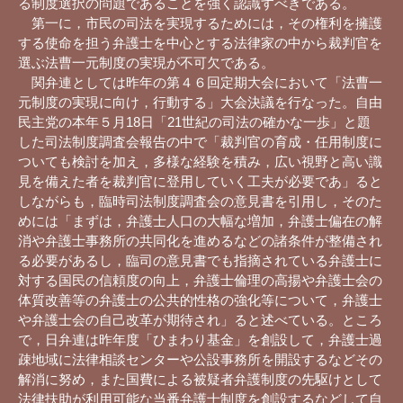
る制度選択の問題であることを強く認識すべきである。
第一に，市民の司法を実現するためには，その権利を擁護
する使命を担う弁護士を中心とする法律家の中から裁判官を
選ぶ法曹一元制度の実現が不可欠である。
関弁連としては昨年の第４６回定期大会において「法曹一
元制度の実現に向け，行動する」大会決議を行なった。自由
民主党の本年５月18日「21世紀の司法の確かな一歩」と題
した司法制度調査会報告の中で「裁判官の育成・任用制度に
ついても検討を加え，多様な経験を積み，広い視野と高い識
見を備えた者を裁判官に登用していく工夫が必要であ」ると
しながらも，臨時司法制度調査会の意見書を引用し，そのた
めには「まずは，弁護士人口の大幅な増加，弁護士偏在の解
消や弁護士事務所の共同化を進めるなどの諸条件が整備され
る必要があるし，臨司の意見書でも指摘されている弁護士に
対する国民の信頼度の向上，弁護士倫理の高揚や弁護士会の
体質改善等の弁護士の公共的性格の強化等について，弁護士
や弁護士会の自己改革が期待され」ると述べている。ところ
で，日弁連は昨年度「ひまわり基金」を創設して，弁護士過
疎地域に法律相談センターや公設事務所を開設するなどその
解消に努め，また国費による被疑者弁護制度の先駆けとして
法律扶助が利用可能な当番弁護士制度を創設するなどして自