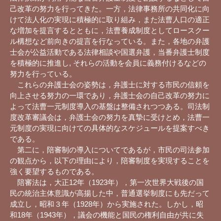
己改革の努力を行ってきた。一方，法律事務所の共同化に向
けて法人化の実現に積極的に取り組み，また法曹人口の適正
な増加を提言するとともに，法曹養成制度としてロースクー
ル構想など前向きの提言を行なっている。また，各地の弁護
士会が公益活動である法律相談や国選弁護，当番弁護士制度
を積極的に推進し, それらの活動を会員に義務付けるなどの
努力を行っている。
これらの弁護士会の姿勢は，弁護士に対する市民の信頼を
向上させる努力の一環であり，弁護士会の自己改革の努力に
よって法曹一元制度導入の基盤は整備されつつある。司法制
度改革審議会は，弁護士会の努力を真摯に受けとめ，法曹一
元制度の実現に向けての具体的なスケジュールを提案すべき
である。
第二に，陪審制の導入についてであるが，市民の司法参加
の観点から，以下の理由により，陪審制度を実現することを
強く要望するものである。
陪審法は，大正12年（1923年），第一次世界大戦後の国
民の統治主体意識が高揚した中，普通選挙制度にも先だって
成立し，昭和３年（1928年）から実施された。しかし，昭
和18年（1943年），議会の機能と国民の権利自由が共に失